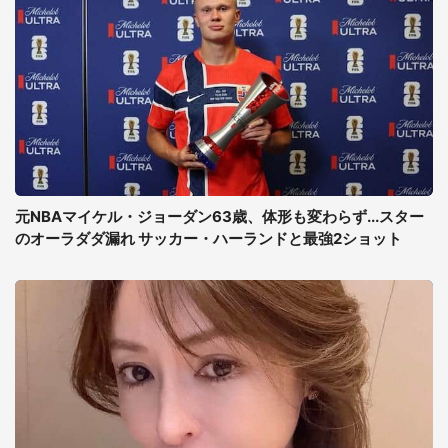
元NBAマイケル・ジョーダン63歳、体形も変わらず...スター
のオーラダダ漏れ サッカー・ハーランドと最強2ショット