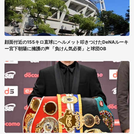
顔面付近の155キロ直球にヘルメット叩きつけたDeNAルーキ
ー宮下朝陽に擁護の声 「負けん気必要」と球団OB