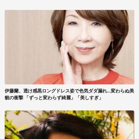
伊藤蘭、透け感黒ロングドレス姿で色気ダダ漏れ...変わらぬ美
貌の衝撃 「ずっと変わらず綺麗」「美しすぎ」