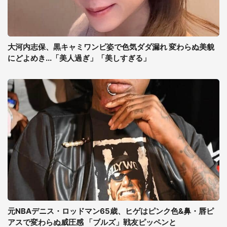
大河内志保、黒キャミワンピ姿で色気ダダ漏れ 変わらぬ美貌
にどよめき...「美人過ぎ」「美しすぎる」
元NBAデニス・ロッドマン65歳、ヒゲはピンク色&鼻・唇ピ
アスで変わらぬ威圧感 「ブルズ」戦友ピッペンと