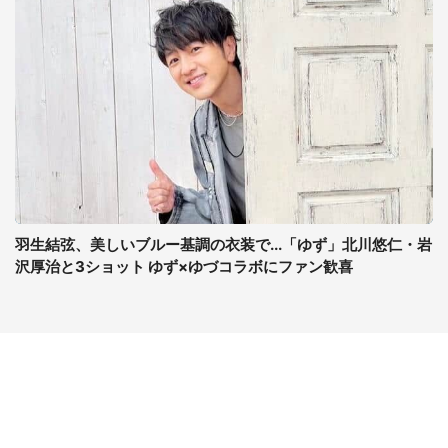
羽生結弦、美しいブルー基調の衣装で...「ゆず」北川悠仁・岩
沢厚治と3ショット ゆず×ゆづコラボにファン歓喜
コンテンツ
関連サイト
ライフ
J-CASTニュース