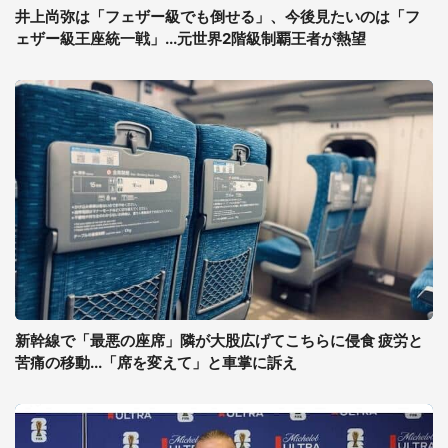
井上尚弥は「フェザー級でも倒せる」、今後見たいのは「フ
ェザー級王座統一戦」...元世界2階級制覇王者が熱望
新幹線で「最悪の座席」隣が大股広げてこちらに侵食 疲労と
苦痛の移動...「席を変えて」と車掌に訴え