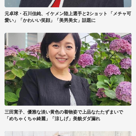
元卓球・石川佳純、イケメン陸上選手と2ショット 「メチャ可
愛い」「かわいい笑顔」「美男美女」話題に
三田寛子、優雅な淡い黄色の着物姿で上品なたたずまいで
「めちゃくちゃ綺麗」「涼しげ」美貌ダダ漏れ