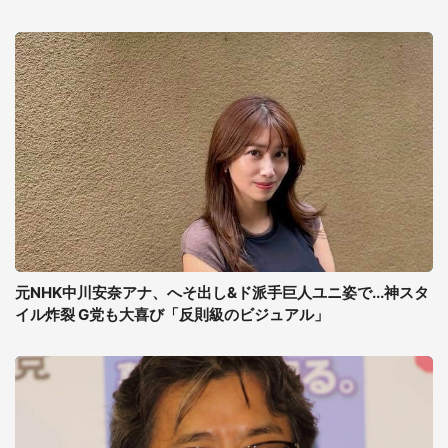
元NHK中川安奈アナ、へそ出し&ド派手巨人ユニ姿で...神スタ
イル炸裂 G党も大喜び「反則級のビジュアル」