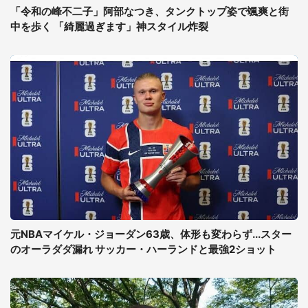
「令和の峰不二子」阿部なつき、タンクトップ姿で颯爽と街
中を歩く 「綺麗過ぎます」神スタイル炸裂
元NBAマイケル・ジョーダン63歳、体形も変わらず...スター
のオーラダダ漏れ サッカー・ハーランドと最強2ショット