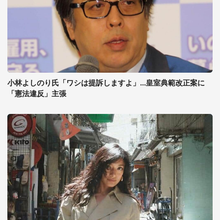
小林よしのり氏「ワシは提訴しますよ」...皇室典範改正案に
「憲法違反」主張