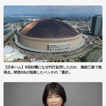
【日本ハム】9回好機になぜ代打起用したのか、連続三振で無
得点...球団OBが指摘したベンチの「選択」