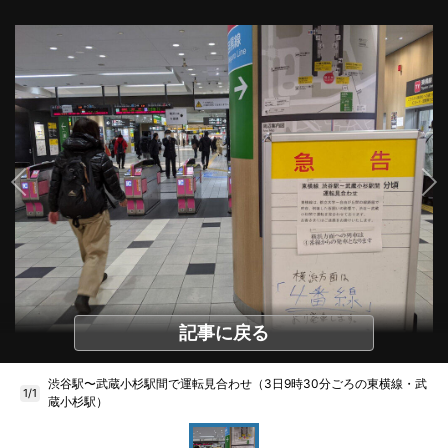
記事に戻る
渋谷駅〜武蔵小杉駅間で運転見合わせ（3日9時30分ごろの東横線・武
1/1
蔵小杉駅）