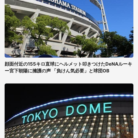
顔面付近の155キロ直球にヘルメット叩きつけたDeNAルーキ
ー宮下朝陽に擁護の声 「負けん気必要」と球団OB