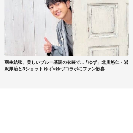
羽生結弦、美しいブルー基調の衣装で...「ゆず」北川悠仁・岩
沢厚治と3ショット ゆず×ゆづコラボにファン歓喜
コンテンツ
関連サイト
ライフ
J-CASTニュース
グルメ
J-CASTトレンド