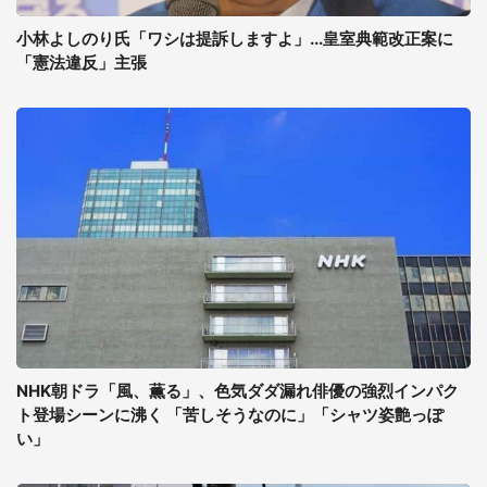
小林よしのり氏「ワシは提訴しますよ」...皇室典範改正案に
「憲法違反」主張
NHK朝ドラ「風、薫る」、色気ダダ漏れ俳優の強烈インパク
ト登場シーンに沸く 「苦しそうなのに」「シャツ姿艶っぽ
い」