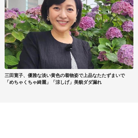
三田寛子、優雅な淡い黄色の着物姿で上品なたたずまいで
「めちゃくちゃ綺麗」「涼しげ」美貌ダダ漏れ
コンテンツ
関連サイト
ライフ
J-CASTニュース