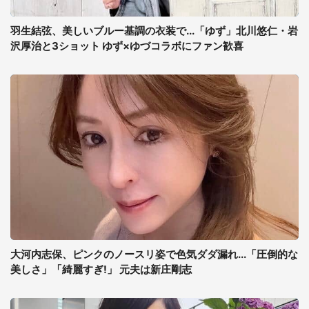
羽生結弦、美しいブルー基調の衣装で...「ゆず」北川悠仁・岩
沢厚治と3ショット ゆず×ゆづコラボにファン歓喜
大河内志保、ピンクのノースリ姿で色気ダダ漏れ...「圧倒的な
美しさ」「綺麗すぎ!」 元夫は新庄剛志