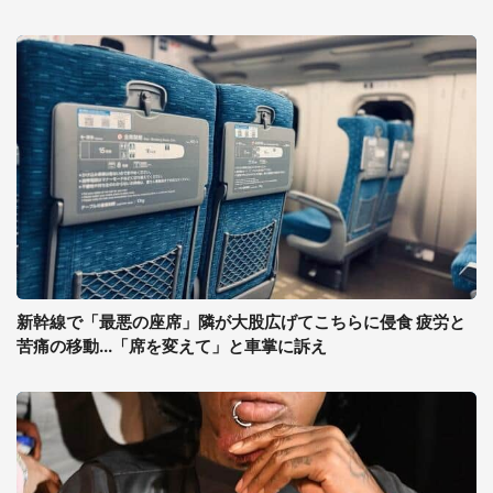
新幹線で「最悪の座席」隣が大股広げてこちらに侵食 疲労と
苦痛の移動...「席を変えて」と車掌に訴え