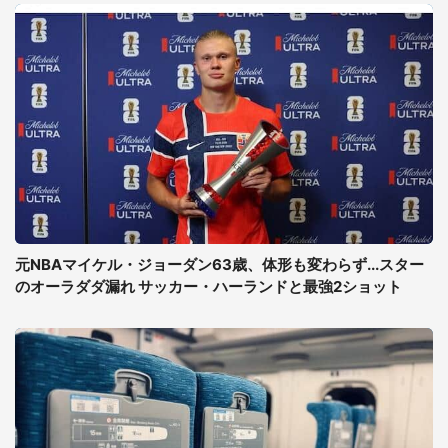
元NBAマイケル・ジョーダン63歳、体形も変わらず...スター
のオーラダダ漏れ サッカー・ハーランドと最強2ショット