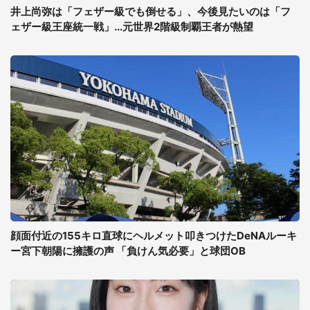
井上尚弥は「フェザー級でも倒せる」、今後見たいのは「フ
ェザー級王座統一戦」...元世界2階級制覇王者が熱望
顔面付近の155キロ直球にヘルメット叩きつけたDeNAルーキ
ー宮下朝陽に擁護の声 「負けん気必要」と球団OB