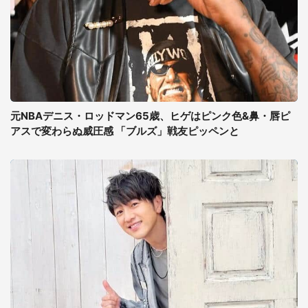
元NBAデニス・ロッドマン65歳、ヒゲはピンク色&鼻・唇ピ
アスで変わらぬ威圧感 「ブルズ」戦友ピッペンと