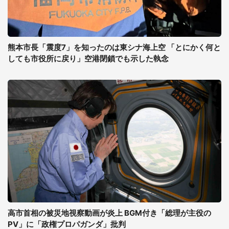
熊本市長「震度7」を知ったのは東シナ海上空 「とにかく何と
しても市役所に戻り」空港閉鎖でも示した執念
高市首相の被災地視察動画が炎上 BGM付き「総理が主役の
PV」に「政権プロパガンダ」批判