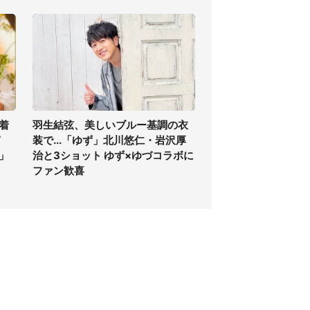
着
羽生結弦、美しいブルー基調の衣
ぎ
装で...「ゆず」北川悠仁・岩沢厚
」
治と3ショット ゆず×ゆづコラボに
ファン歓喜