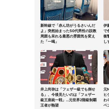
新幹線で「赤ん坊がうるさいんだ
伊
よ」突然始まった50代男性の説教
で
周囲も呆れる最悪の雰囲気を変え
衝
た「一喝」
し
井上尚弥は「フェザー級でも倒せ
元
る」、今後見たいのは「フェザー
ヒ
級王座統一戦」...元世界2階級制覇
わ
王者が熱望
ペ