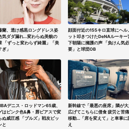
藤蘭、透け感黒ロングドレス姿
顔面付近の155キロ直球にヘル
色気ダダ漏れ...変わらぬ美貌の
ット叩きつけたDeNAルーキー
撃 「ずっと変わらず綺麗」「美
下朝陽に擁護の声 「負けん気
すぎ」
要」と球団OB
NBAデニス・ロッドマン65歳、
新幹線で「最悪の座席」隣が大
ゲはピンク色&鼻・唇ピアスで変
広げてこちらに侵食 疲労と苦
らぬ威圧感 「ブルズ」戦友ピッ
移動...「席を変えて」と車掌に
ンと
え