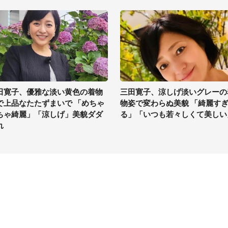
田寛子、優雅な淡い黄色の着物
三田寛子、涼しげ淡いグレーの
で上品なたたずまいで 「めちゃ
物姿で変わらぬ美貌 「綺麗す
ちゃ綺麗」「涼しげ」美貌ダダ
る」「いつも若々しくて美しい
れ
イト
サイトについて