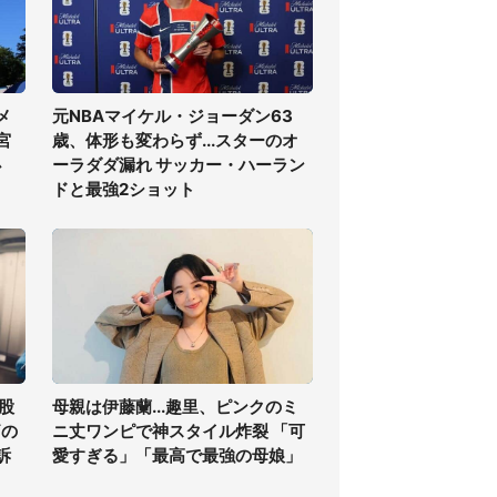
メ
元NBAマイケル・ジョーダン63
宮
歳、体形も変わらず...スターのオ
必
ーラダダ漏れ サッカー・ハーラン
ドと最強2ショット
股
母親は伊藤蘭...趣里、ピンクのミ
痛の
ニ丈ワンピで神スタイル炸裂 「可
訴
愛すぎる」「最高で最強の母娘」