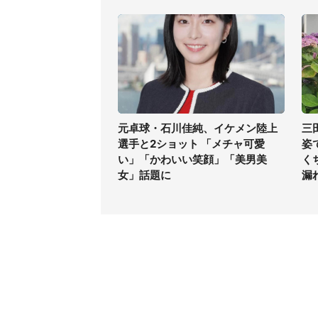
元卓球・石川佳純、イケメン陸上
三
選手と2ショット 「メチャ可愛
姿
い」「かわいい笑顔」「美男美
く
女」話題に
漏
コンテンツ
関連サ