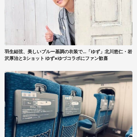
羽生結弦、美しいブルー基調の衣装で...「ゆず」北川悠仁・岩
沢厚治と3ショット ゆず×ゆづコラボにファン歓喜