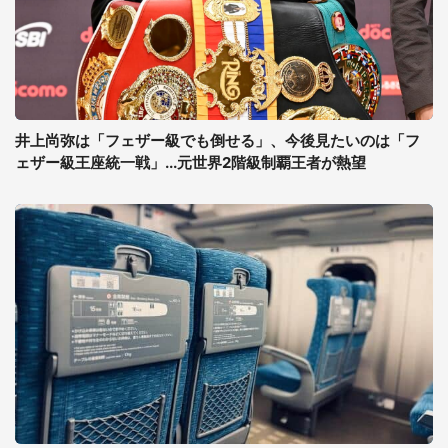
井上尚弥は「フェザー級でも倒せる」、今後見たいのは「フ
ェザー級王座統一戦」...元世界2階級制覇王者が熱望