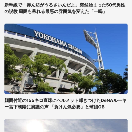
新幹線で「赤ん坊がうるさいんだよ」突然始まった50代男性
の説教 周囲も呆れる最悪の雰囲気を変えた「一喝」
顔面付近の155キロ直球にヘルメット叩きつけたDeNAルーキ
ー宮下朝陽に擁護の声 「負けん気必要」と球団OB