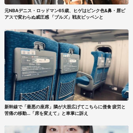
元NBAデニス・ロッドマン65歳、ヒゲはピンク色&鼻・唇ピ
アスで変わらぬ威圧感 「ブルズ」戦友ピッペンと
新幹線で「最悪の座席」隣が大股広げてこちらに侵食 疲労と
苦痛の移動...「席を変えて」と車掌に訴え