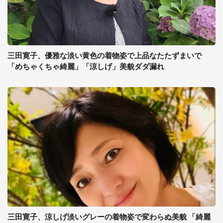
三田寛子、優雅な淡い黄色の着物姿で上品なたたずまいで
「めちゃくちゃ綺麗」「涼しげ」美貌ダダ漏れ
三田寛子、涼しげ淡いグレーの着物姿で変わらぬ美貌 「綺麗