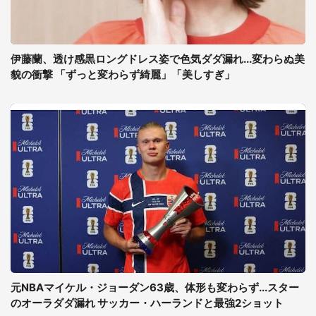
伊藤蘭、透け感黒ロングドレス姿で色気ダダ漏れ...変わらぬ美
貌の衝撃 「ずっと変わらず綺麗」「美しすぎ」
元NBAマイケル・ジョーダン63歳、体形も変わらず...スター
のオーラダダ漏れ サッカー・ハーランドと最強2ショット