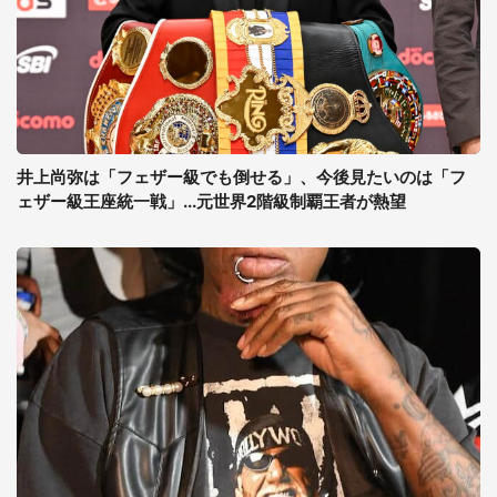
井上尚弥は「フェザー級でも倒せる」、今後見たいのは「フ
ェザー級王座統一戦」...元世界2階級制覇王者が熱望