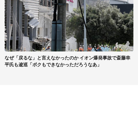
なぜ「戻るな」と言えなかったのか イオン爆発事故で斎藤幸
平氏も逡巡「ボクもできなかっただろうなあ」
コンテンツ
関連サイト
ライフ
J-CASTニュース
グルメ
J-CASTトレンド
デジタル
J-CAST会社ウォッチ