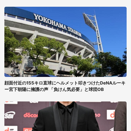
顔面付近の155キロ直球にヘルメット叩きつけたDeNAルーキ
ー宮下朝陽に擁護の声 「負けん気必要」と球団OB