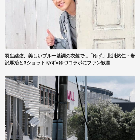
羽生結弦、美しいブルー基調の衣装で...「ゆず」北川悠仁・岩
沢厚治と3ショット ゆず×ゆづコラボにファン歓喜