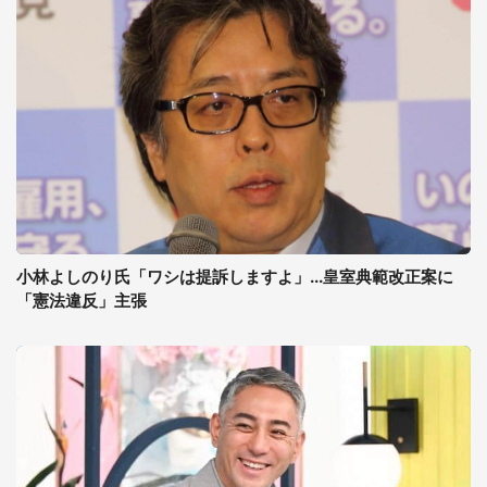
小林よしのり氏「ワシは提訴しますよ」...皇室典範改正案に
「憲法違反」主張