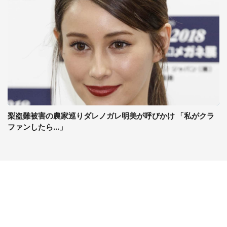
梨盗難被害の農家巡りダレノガレ明美が呼びかけ 「私がクラ
ファンしたら...」
コンテンツ
関連サイト
ライフ
J-CASTニュース