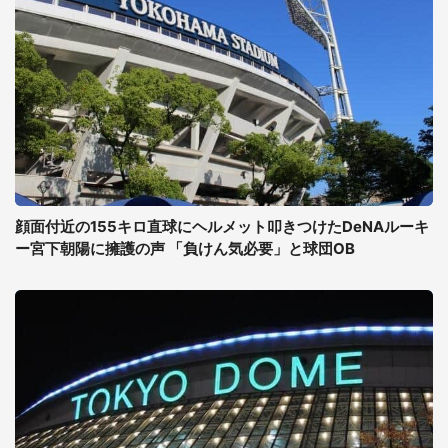
顔面付近の155キロ直球にヘルメット叩きつけたDeNAルーキ
ー宮下朝陽に擁護の声 「負けん気必要」と球団OB