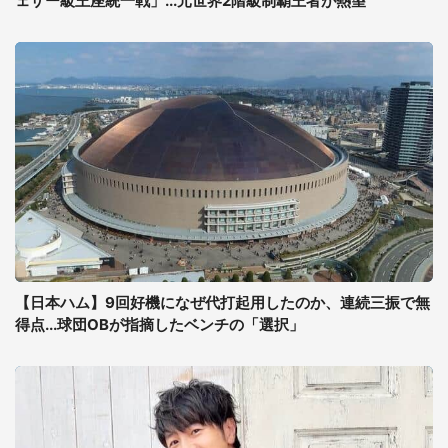
ェザー級王座統一戦」...元世界2階級制覇王者が熱望
【日本ハム】9回好機になぜ代打起用したのか、連続三振で無
得点...球団OBが指摘したベンチの「選択」