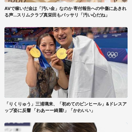
AVで稼いだ金は「汚い金」なのか 寄付報告への中傷にあきれ
る声...スリムクラブ真栄田もバッサリ「汚い心だね」
「りくりゅう」三浦璃来、「初めてのピンヒール」&ドレスア
ップ姿に反響 「わあーー綺麗!」「かわいい」