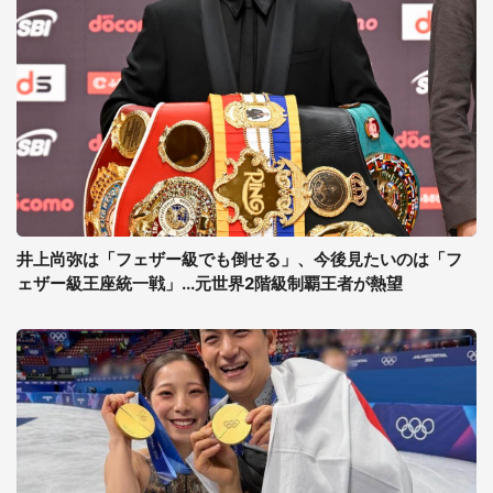
井上尚弥は「フェザー級でも倒せる」、今後見たいのは「フ
ェザー級王座統一戦」...元世界2階級制覇王者が熱望