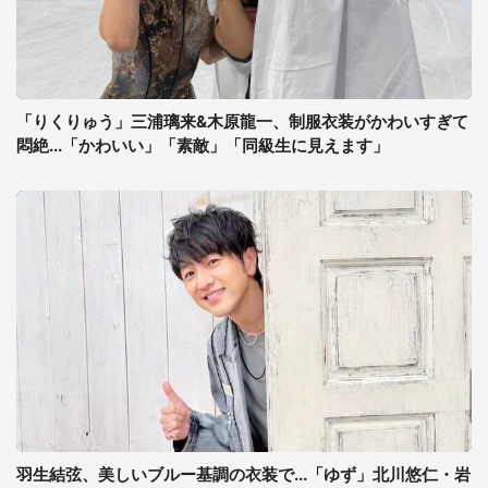
「りくりゅう」三浦璃来&木原龍一、制服衣装がかわいすぎて
悶絶...「かわいい」「素敵」「同級生に見えます」
羽生結弦、美しいブルー基調の衣装で...「ゆず」北川悠仁・岩