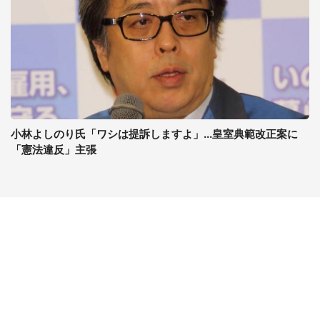
小林よしのり氏「ワシは提訴しますよ」...皇室典範改正案に
「憲法違反」主張
コンテンツ
関連サイト
ライフ
J-CASTニュース
グルメ
J-CASTトレンド
デジタル
J-CAST会社ウォッチ