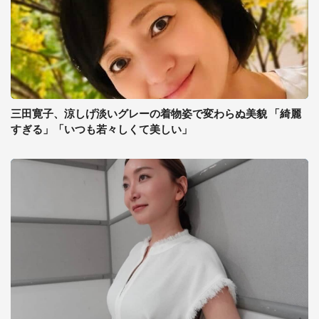
三田寛子、涼しげ淡いグレーの着物姿で変わらぬ美貌 「綺麗
すぎる」「いつも若々しくて美しい」