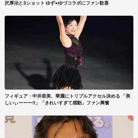
沢厚治と3ショット ゆず×ゆづコラボにファン歓喜
フィギュア・中井亜美、華麗にトリプルアクセル決める 「美
しいぃーーー!!」「きれいすぎて感動」ファン興奮