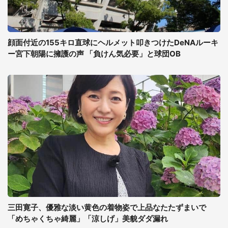
顔面付近の155キロ直球にヘルメット叩きつけたDeNAルーキ
ー宮下朝陽に擁護の声 「負けん気必要」と球団OB
三田寛子、優雅な淡い黄色の着物姿で上品なたたずまいで
「めちゃくちゃ綺麗」「涼しげ」美貌ダダ漏れ