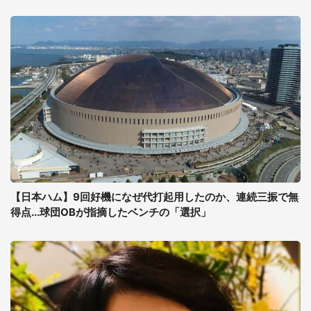
【日本ハム】9回好機になぜ代打起用したのか、連続三振で無
得点...球団OBが指摘したベンチの「選択」