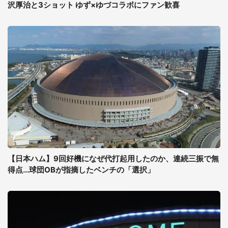
沢厚治と3ショット ゆず×ゆづコラボにファン歓喜
【日本ハム】9回好機になぜ代打起用したのか、連続三振で無
得点...球団OBが指摘したベンチの「選択」