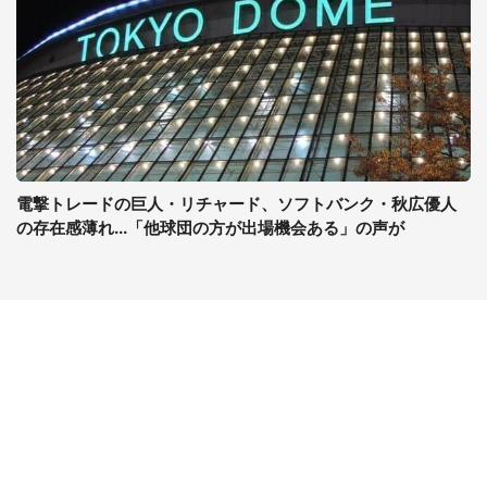
電撃トレードの巨人・リチャード、ソフトバンク・秋広優人
の存在感薄れ...「他球団の方が出場機会ある」の声が
コンテンツ
関連サイト
ライフ
J-CASTニュース
グルメ
J-CASTトレンド
デジタル
J-CAST会社ウォッチ