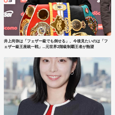
井上尚弥は「フェザー級でも倒せる」、今後見たいのは「フ
ェザー級王座統一戦」...元世界2階級制覇王者が熱望