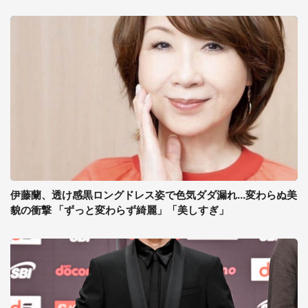
伊藤蘭、透け感黒ロングドレス姿で色気ダダ漏れ...変わらぬ美
貌の衝撃 「ずっと変わらず綺麗」「美しすぎ」