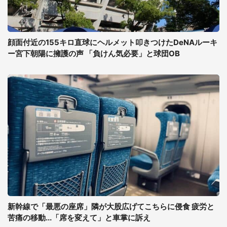
顔面付近の155キロ直球にヘルメット叩きつけたDeNAルーキ
ー宮下朝陽に擁護の声 「負けん気必要」と球団OB
新幹線で「最悪の座席」隣が大股広げてこちらに侵食 疲労と
苦痛の移動...「席を変えて」と車掌に訴え