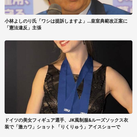
小林よしのり氏「ワシは提訴しますよ」...皇室典範改正案に
「憲法違反」主張
ドイツの美女フィギュア選手、JK風制服&ルーズソックス衣
装で「激カワ」ショット 「りくりゅう」アイスショーで