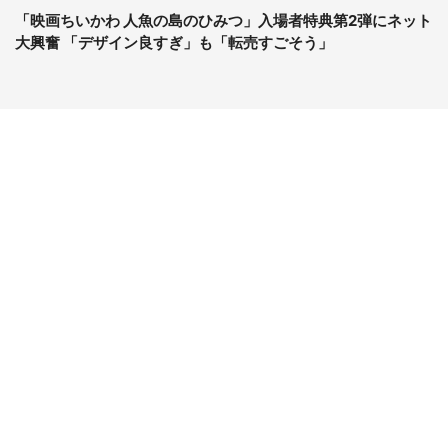
「映画ちいかわ 人魚の島のひみつ」入場者特典第2弾にネット
大興奮 「デザイン良すぎ」も「転売すごそう」
コンテンツ
関連サイト
ライフ
J-CASTニュース
グルメ
J-CASTトレンド
デジタル
J-CAST会社ウォッチ
健康
BOOKウォッチ
エンタメ
東京バーゲンマニア
セール
Jタウンネット
おうちスタイル
ゼロまる