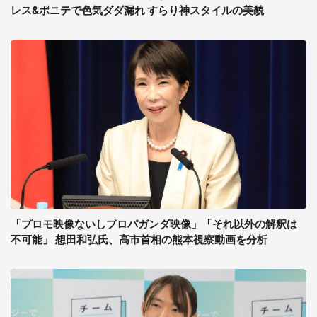
レス&ポニテで色気ダダ漏れ すらり神スタイルの美貌
「プロモ映像ないしプロパガンダ映像」「それ以外の解釈は
不可能」 想田和弘氏、高市首相の熊本視察動画を分析