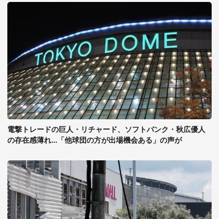
電撃トレードの巨人・リチャード、ソフトバンク・秋広優人
の存在感薄れ...「他球団の方が出場機会ある」の声が