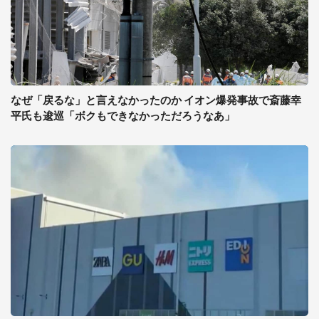
なぜ「戻るな」と言えなかったのか イオン爆発事故で斎藤幸
平氏も逡巡「ボクもできなかっただろうなあ」