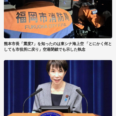
熊本市長「震度7」を知ったのは東シナ海上空 「とにかく何と
しても市役所に戻り」空港閉鎖でも示した執念