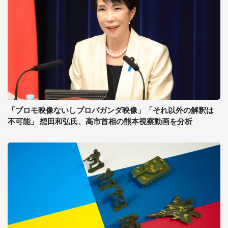
「プロモ映像ないしプロパガンダ映像」「それ以外の解釈は
不可能」 想田和弘氏、高市首相の熊本視察動画を分析