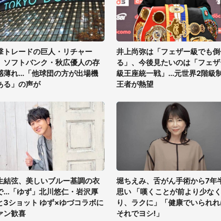
撃トレードの巨人・リチャー
井上尚弥は「フェザー級でも倒
、ソフトバンク・秋広優人の存
る」、今後見たいのは「フェザ
感薄れ...「他球団の方が出場機
級王座統一戦」...元世界2階級
ある」の声が
王者が熱望
生結弦、美しいブルー基調の衣
堀ちえみ、舌がん手術から7年
で...「ゆず」北川悠仁・岩沢厚
思い 「嘆くことが前より少な
と3ショット ゆず×ゆづコラボに
り、ラクに」「健康でいられれ
ァン歓喜
それでヨシ!」