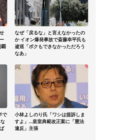
せ
なぜ「戻るな」と言えなかったの
ー
か イオン爆発事故で斎藤幸平氏も
制覇
逡巡「ボクもできなかっただろう
なあ」
半で
小林よしのり氏「ワシは提訴しま
くな
すよ」...皇室典範改正案に「憲法
ば
違反」主張