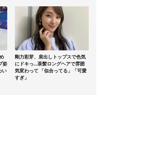
め
剛力彩芽、肩出しトップスで色気
プ姿
にドキっ...茶髪ロングヘアで雰囲
わい
気変わって 「似合ってる」「可愛
すぎ」