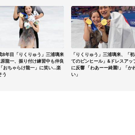
成8年目「りくりゅう」三浦璃来
「りくりゅう」三浦璃来、「初
木原龍一、振り付け練習中も仲良
てのピンヒール」&ドレスアッ
 「おちゃらけ龍一」に笑い...楽
に反響 「わあーー綺麗!」「か
そう
い」
イト
サイトについて