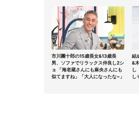
市川團十郎の15歳長女&13歳長
結
男、ソファでリラックス仲良し2シ
&
ョ 「海老蔵さんにも麻央さんにも
し
似てますね」「大人になったな~」
し
コンテンツ
関連サ