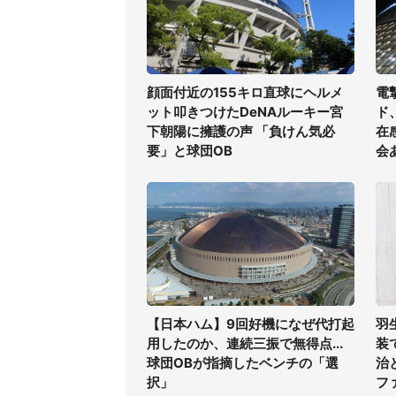
顔面付近の155キロ直球にヘルメ
電
ット叩きつけたDeNAルーキー宮
ド
下朝陽に擁護の声 「負けん気必
在
要」と球団OB
会
【日本ハム】9回好機になぜ代打起
羽
用したのか、連続三振で無得点...
装
球団OBが指摘したベンチの「選
治
択」
フ