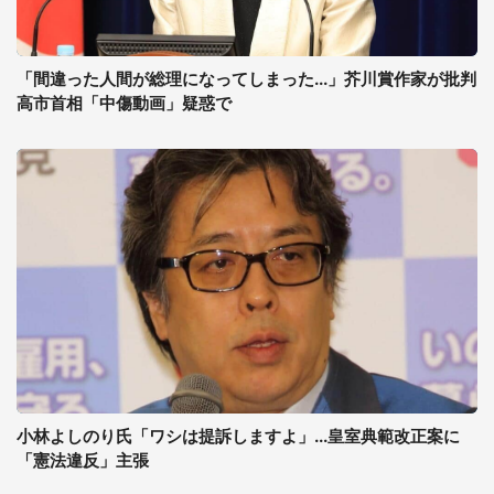
「間違った人間が総理になってしまった...」芥川賞作家が批判
高市首相「中傷動画」疑惑で
小林よしのり氏「ワシは提訴しますよ」...皇室典範改正案に
「憲法違反」主張