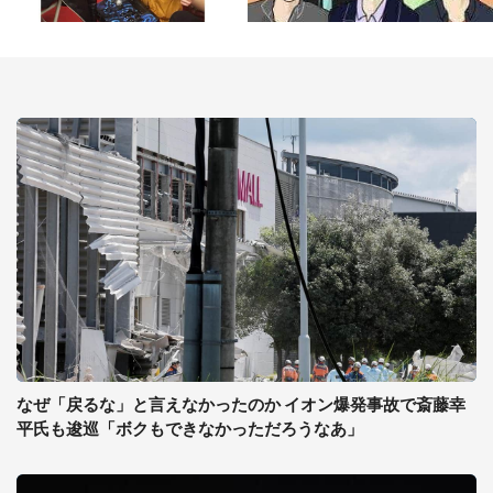
なぜ「戻るな」と言えなかったのか イオン爆発事故で斎藤幸
平氏も逡巡「ボクもできなかっただろうなあ」