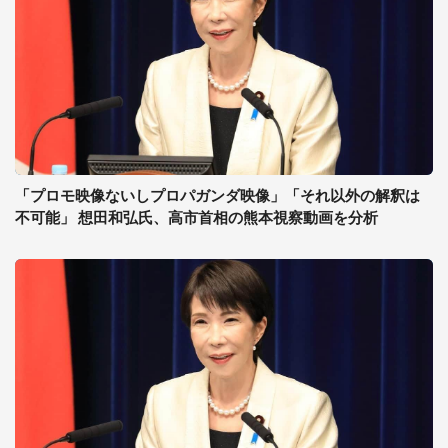
「プロモ映像ないしプロパガンダ映像」「それ以外の解釈は
不可能」 想田和弘氏、高市首相の熊本視察動画を分析