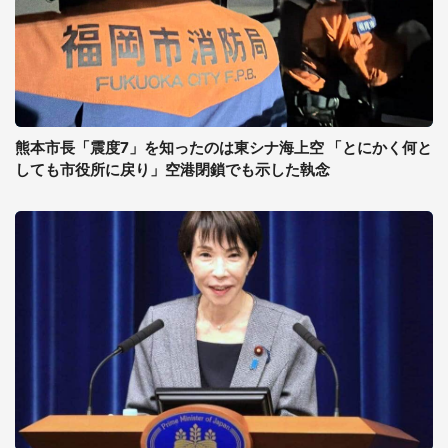
熊本市長「震度7」を知ったのは東シナ海上空 「とにかく何と
しても市役所に戻り」空港閉鎖でも示した執念