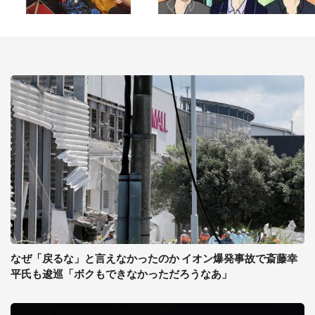
なぜ「戻るな」と言えなかったのか イオン爆発事故で斎藤幸
平氏も逡巡「ボクもできなかっただろうなあ」