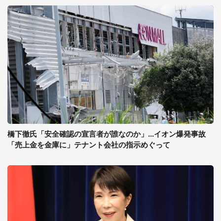
橋下徹氏「安全確認の宣言者が誰なのか」...イオン爆発事故
「売上金を金庫に」テナント会社の指示めぐって