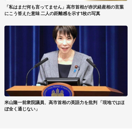
「私はまだ何も言ってません」高市首相が赤沢経産相の言葉
にこう答えた意味 二人の距離感を示す1枚の写真
米山隆一前衆院議員、高市首相の英語力を批判 「現地ではほ
ぼ全く通じない」