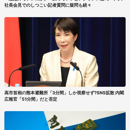
社長会見でのしつこい記者質問に疑問も続々
高市首相の熊本避難所「3分間」しか視察せず?SNS拡散 内閣
広報官「51分間」だと否定