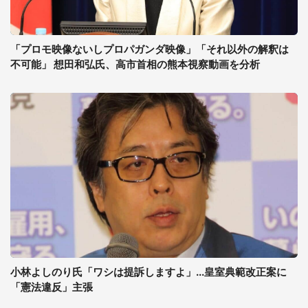
「プロモ映像ないしプロパガンダ映像」「それ以外の解釈は
不可能」 想田和弘氏、高市首相の熊本視察動画を分析
小林よしのり氏「ワシは提訴しますよ」...皇室典範改正案に
「憲法違反」主張