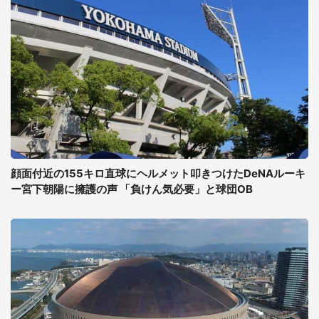
顔面付近の155キロ直球にヘルメット叩きつけたDeNAルーキ
ー宮下朝陽に擁護の声 「負けん気必要」と球団OB