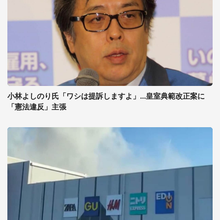
小林よしのり氏「ワシは提訴しますよ」...皇室典範改正案に
「憲法違反」主張