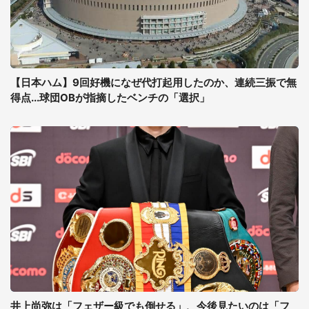
【日本ハム】9回好機になぜ代打起用したのか、連続三振で無
得点...球団OBが指摘したベンチの「選択」
井上尚弥は「フェザー級でも倒せる」、今後見たいのは「フ