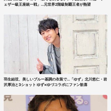
ェザー級王座統一戦」...元世界2階級制覇王者が熱望
羽生結弦、美しいブルー基調の衣装で...「ゆず」北川悠仁・岩
沢厚治と3ショット ゆず×ゆづコラボにファン歓喜