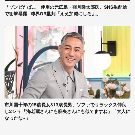
「ゾンビたばこ」使用の元広島・羽月隆太郎氏、SNS生配信
で衝撃暴露...球界OB批判「ええ加減にしろよ」
市川團十郎の15歳長女&13歳長男、ソファでリラックス仲良
し2ショ 「海老蔵さんにも麻央さんにも似てますね」「大人に
なったな~」