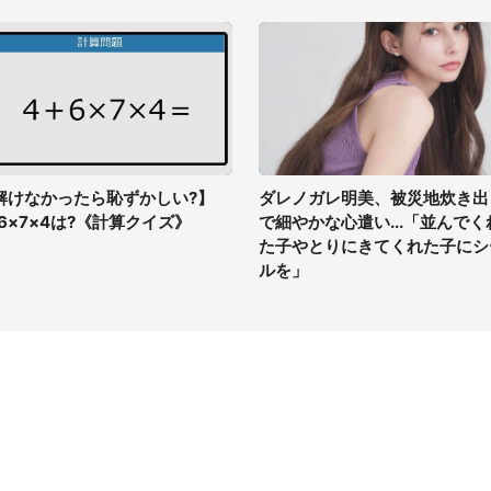
解けなかったら恥ずかしい?】
ダレノガレ明美、被災地炊き出
+6×7×4は?《計算クイズ》
で細やかな心遣い...「並んでく
た子やとりにきてくれた子にシ
ルを」
イト
サイトについて