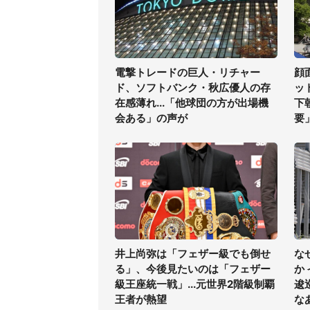
電撃トレードの巨人・リチャー
顔
ド、ソフトバンク・秋広優人の存
ッ
在感薄れ...「他球団の方が出場機
下
会ある」の声が
要
井上尚弥は「フェザー級でも倒せ
な
る」、今後見たいのは「フェザー
か
級王座統一戦」...元世界2階級制覇
逡
王者が熱望
な