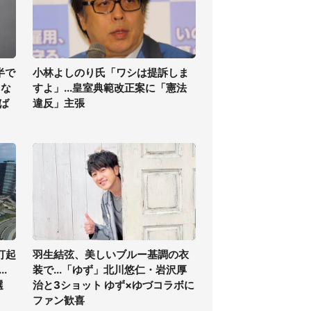
半で
小林よしのり氏「ワシは提訴しま
くな
すよ」...皇室典範改正案に「憲法
ば
違反」主張
打起
羽生結弦、美しいブルー基調の衣
.
装で...「ゆず」北川悠仁・岩沢厚
選
治と3ショット ゆず×ゆづコラボに
ファン歓喜