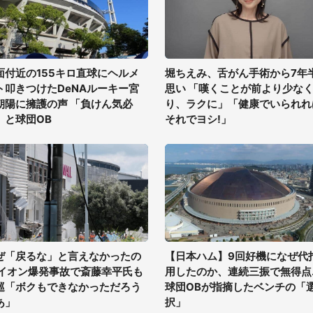
面付近の155キロ直球にヘルメ
堀ちえみ、舌がん手術から7年
ト叩きつけたDeNAルーキー宮
思い 「嘆くことが前より少な
朝陽に擁護の声 「負けん気必
り、ラクに」「健康でいられれ
」と球団OB
それでヨシ!」
ぜ「戻るな」と言えなかったの
【日本ハム】9回好機になぜ代
 イオン爆発事故で斎藤幸平氏も
用したのか、連続三振で無得点..
巡「ボクもできなかっただろう
球団OBが指摘したベンチの「
あ」
択」