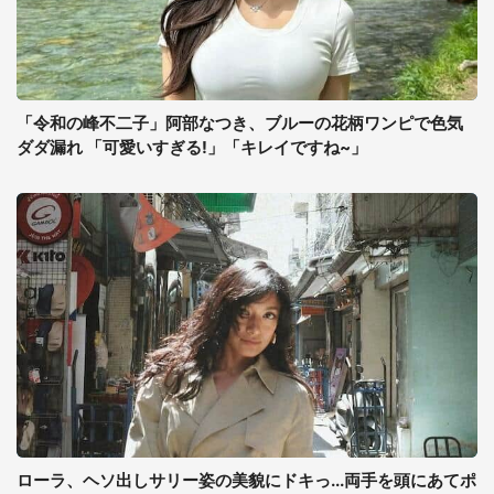
「令和の峰不二子」阿部なつき、ブルーの花柄ワンピで色気
ダダ漏れ 「可愛いすぎる!」「キレイですね~」
ローラ、ヘソ出しサリー姿の美貌にドキっ...両手を頭にあてポ