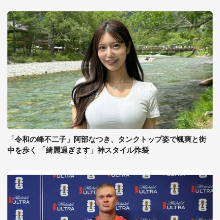
「令和の峰不二子」阿部なつき、タンクトップ姿で颯爽と街
中を歩く 「綺麗過ぎます」神スタイル炸裂