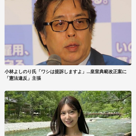
小林よしのり氏「ワシは提訴しますよ」...皇室典範改正案に
「憲法違反」主張