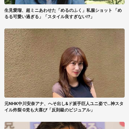
生見愛瑠、超ミニあわせた「めるのふく」私服ショット 「め
るる可愛い過ぎる」「スタイル良すぎない!?」
元NHK中川安奈アナ、へそ出し&ド派手巨人ユニ姿で...神スタ
イル炸裂 G党も大喜び「反則級のビジュアル」