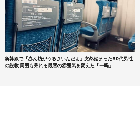
新幹線で「赤ん坊がうるさいんだよ」突然始まった50代男性
の説教 周囲も呆れる最悪の雰囲気を変えた「一喝」
コンテンツ
関連サイト
ライフ
J-CASTニュース
グルメ
J-CASTトレンド
デジタル
J-CAST会社ウォッチ