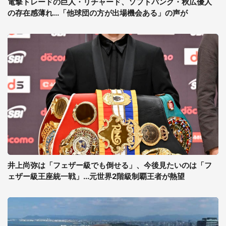
電撃トレードの巨人・リチャード、ソフトバンク・秋広優人
の存在感薄れ...「他球団の方が出場機会ある」の声が
井上尚弥は「フェザー級でも倒せる」、今後見たいのは「フ
ェザー級王座統一戦」...元世界2階級制覇王者が熱望