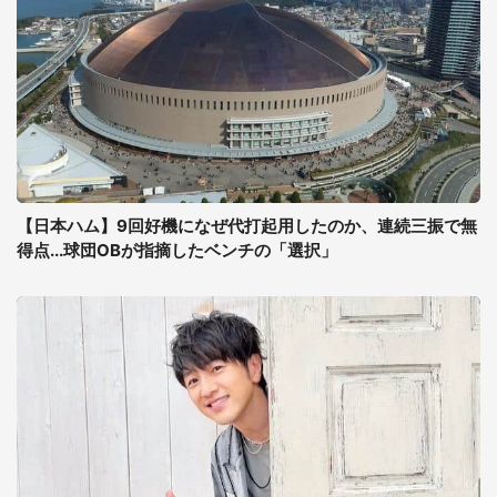
【日本ハム】9回好機になぜ代打起用したのか、連続三振で無
得点...球団OBが指摘したベンチの「選択」