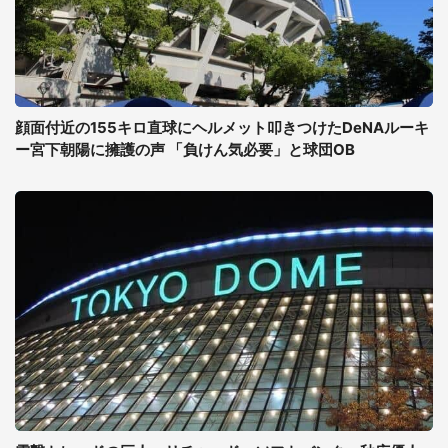
顔面付近の155キロ直球にヘルメット叩きつけたDeNAルーキ
ー宮下朝陽に擁護の声 「負けん気必要」と球団OB