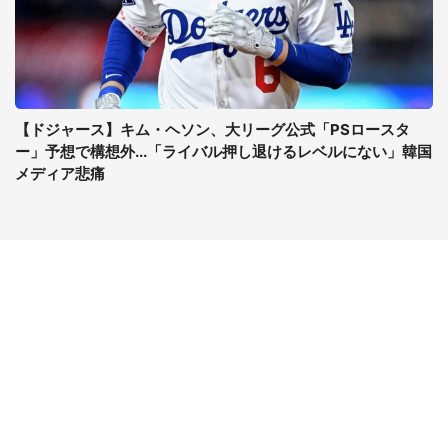
【ドジャース】キム・ヘソン、大リーグ公式「PSロースタ
ー」予想で構想外...「ライバル押し退けるレベルにない」韓国
メディア悲痛
コンテンツ
関連サイト
ライフ
J-CASTニュース
グルメ
J-CASTトレンド
デジタル
J-CAST会社ウォッチ
健康