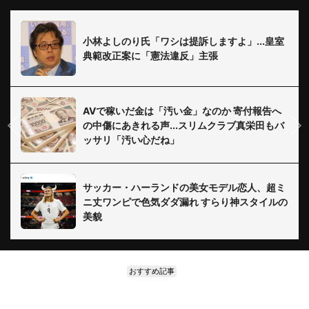
小林よしのり氏「ワシは提訴しますよ」...皇室
典範改正案に「憲法違反」主張
AVで稼いだ金は「汚い金」なのか 寄付報告へ
の中傷にあきれる声...スリムクラブ真栄田もバ
ッサリ「汚い心だね」
サッカー・ハーランドの美女モデル恋人、超ミ
ニ丈ワンピで色気ダダ漏れ すらり神スタイルの
美貌
おすすめ記事