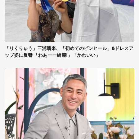
「りくりゅう」三浦璃来、「初めてのピンヒール」&ドレスア
ップ姿に反響 「わあーー綺麗!」「かわいい」