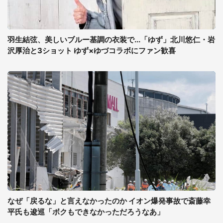
羽生結弦、美しいブルー基調の衣装で...「ゆず」北川悠仁・岩
沢厚治と3ショット ゆず×ゆづコラボにファン歓喜
なぜ「戻るな」と言えなかったのか イオン爆発事故で斎藤幸
平氏も逡巡「ボクもできなかっただろうなあ」