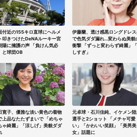
面付近の155キロ直球にヘルメ
伊藤蘭、透け感黒ロングドレス
ト叩きつけたDeNAルーキー宮
で色気ダダ漏れ...変わらぬ美貌
朝陽に擁護の声 「負けん気必
衝撃 「ずっと変わらず綺麗」
」と球団OB
しすぎ」
田寛子、優雅な淡い黄色の着物
元卓球・石川佳純、イケメン陸
で上品なたたずまいで 「めちゃ
選手と2ショット 「メチャ可愛
ちゃ綺麗」「涼しげ」美貌ダダ
い」「かわいい笑顔」「美男美
れ
女」話題に