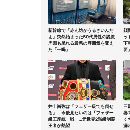
新幹線で「赤ん坊がうるさいんだ
顔
よ」突然始まった50代男性の説教
ッ
周囲も呆れる最悪の雰囲気を変え
下
た「一喝」
要
井上尚弥は「フェザー級でも倒せ
三
る」、今後見たいのは「フェザー
姿
級王座統一戦」...元世界2階級制覇
く
王者が熱望
漏