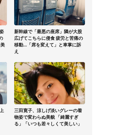
姿
新幹線で「最悪の座席」隣が大股
の
広げてこちらに侵食 疲労と苦痛の
「美
移動...「席を変えて」と車掌に訴
え
上
三田寛子、涼しげ淡いグレーの着
物姿で変わらぬ美貌 「綺麗すぎ
る」「いつも若々しくて美しい」