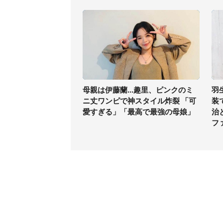
母親は伊藤蘭...趣里、ピンクのミ
羽
ニ丈ワンピで神スタイル炸裂 「可
装
愛すぎる」「最高で最強の母娘」
治
フ
コンテンツ
関連サ