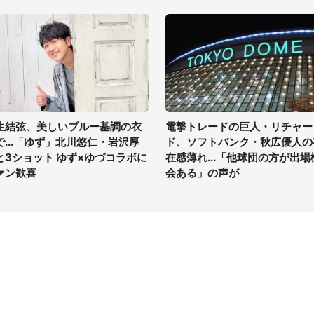
生結弦、美しいブルー基調の衣
電撃トレードの巨人・リチャー
で...「ゆず」北川悠仁・岩沢厚
ド、ソフトバンク・秋広優人の
と3ショット ゆず×ゆづコラボに
在感薄れ...「他球団の方が出場
ァン歓喜
会ある」の声が
イト
サイトについて