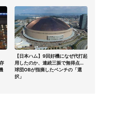
【日本ハム】9回好機になぜ代打起
存
用したのか、連続三振で無得点...
機
球団OBが指摘したベンチの「選
択」