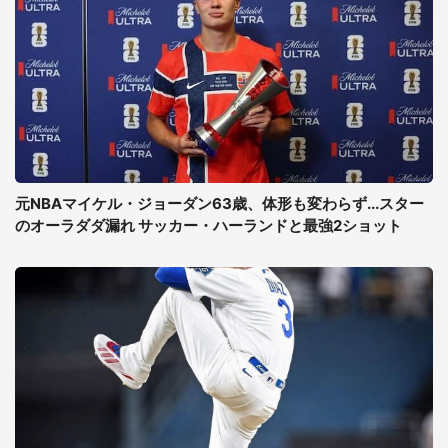
元NBAマイケル・ジョーダン63歳、体形も変わらず...スター
のオーラダダ漏れ サッカー・ハーランドと最強2ショット