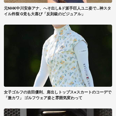
元NHK中川安奈アナ、へそ出し&ド派手巨人ユニ姿で...神スタ
イル炸裂 G党も大喜び「反則級のビジュアル」
女子ゴルフの吉田優利、肩出しトップス×スカートのコーデで
「激カワ」 ゴルフウェア姿と雰囲気変わって