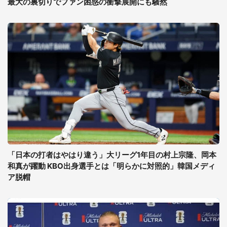
最大の裏切りでファン困惑の衝撃展開にも騒然
「日本の打者はやはり違う」大リーグ1年目の村上宗隆、岡本
和真が躍動 KBO出身選手とは「明らかに対照的」韓国メディ
ア脱帽