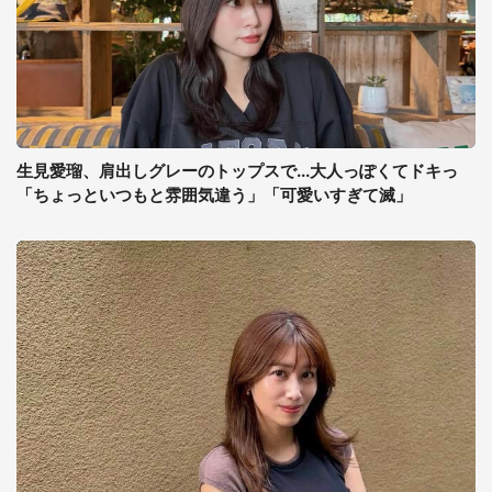
生見愛瑠、肩出しグレーのトップスで...大人っぽくてドキっ
「ちょっといつもと雰囲気違う」「可愛いすぎて滅」