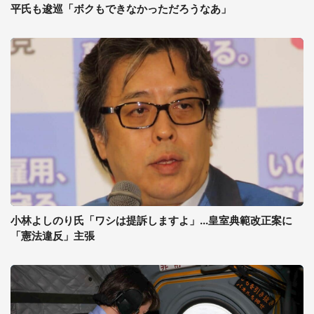
平氏も逡巡「ボクもできなかっただろうなあ」
小林よしのり氏「ワシは提訴しますよ」...皇室典範改正案に
「憲法違反」主張