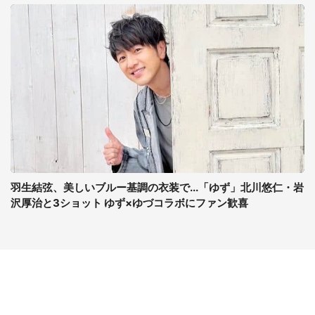
羽生結弦、美しいブルー基調の衣装で...「ゆず」北川悠仁・岩
沢厚治と3ショット ゆず×ゆづコラボにファン歓喜
コンテンツ
関連サイト