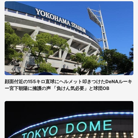
顔面付近の155キロ直球にヘルメット叩きつけたDeNAルーキ
ー宮下朝陽に擁護の声 「負けん気必要」と球団OB