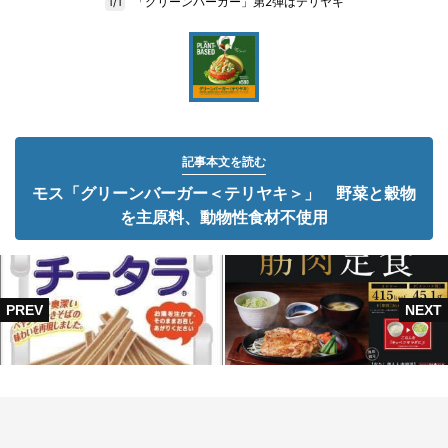
「グリーンバーガー」第2弾はテリヤキ
1/1
記事本文を読む
モス「グリーンバーガー＜テリヤキ＞」 野菜と穀物
を主原料、動物性食材不使用