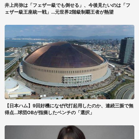
井上尚弥は「フェザー級でも倒せる」、今後見たいのは「フ
ェザー級王座統一戦」...元世界2階級制覇王者が熱望
【日本ハム】9回好機になぜ代打起用したのか、連続三振で無
得点...球団OBが指摘したベンチの「選択」