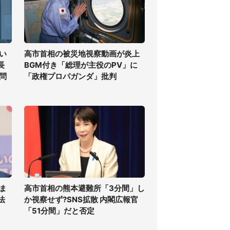
い
高市首相の被災地視察動画が炎上
長
BGM付き「総理が主役のPV」に
問
「政権プロパガンダ」批判
ま
高市首相の熊本避難所「3分間」し
法
か視察せず?SNS拡散 内閣広報官
「51分間」だと否定