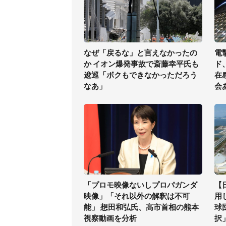
なぜ「戻るな」と言えなかったの
電
か イオン爆発事故で斎藤幸平氏も
ド
逡巡「ボクもできなかっただろう
在
なあ」
会
「プロモ映像ないしプロパガンダ
【
映像」「それ以外の解釈は不可
用
能」 想田和弘氏、高市首相の熊本
球
視察動画を分析
択