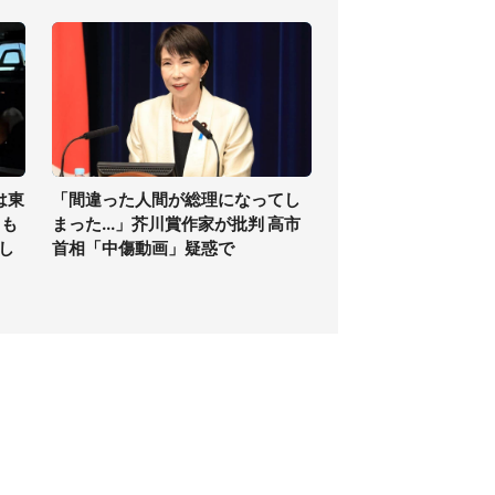
は東
「間違った人間が総理になってし
ても
まった...」芥川賞作家が批判 高市
し
首相「中傷動画」疑惑で