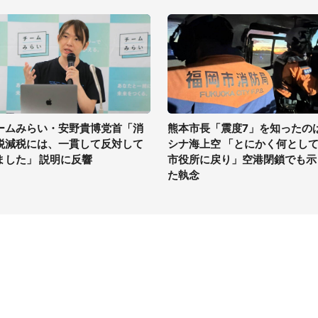
ームみらい・安野貴博党首「消
熊本市長「震度7」を知ったの
税減税には、一貫して反対して
シナ海上空 「とにかく何とし
ました」 説明に反響
市役所に戻り」空港閉鎖でも示
た執念
イト
サイトについて