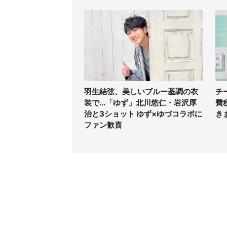
羽生結弦、美しいブルー基調の衣
チ
装で...「ゆず」北川悠仁・岩沢厚
費
治と3ショット ゆず×ゆづコラボに
き
ファン歓喜
コンテンツ
関連サ