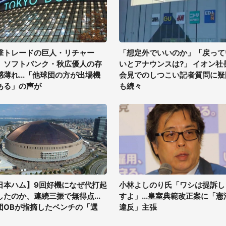
撃トレードの巨人・リチャー
「想定外でいいのか」「戻って
、ソフトバンク・秋広優人の存
いとアナウンスは?」 イオン社
感薄れ...「他球団の方が出場機
会見でのしつこい記者質問に疑
ある」の声が
も続々
日本ハム】9回好機になぜ代打起
小林よしのり氏「ワシは提訴し
したのか、連続三振で無得点...
すよ」...皇室典範改正案に「憲
団OBが指摘したベンチの「選
違反」主張
」