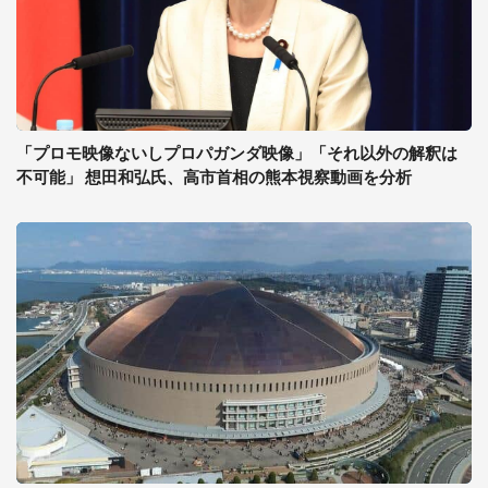
「プロモ映像ないしプロパガンダ映像」「それ以外の解釈は
不可能」 想田和弘氏、高市首相の熊本視察動画を分析