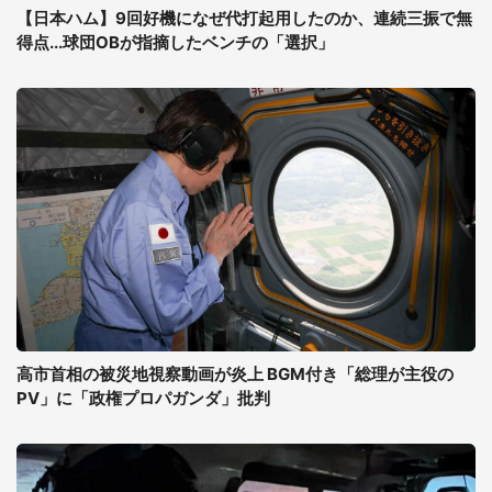
【日本ハム】9回好機になぜ代打起用したのか、連続三振で無
得点...球団OBが指摘したベンチの「選択」
高市首相の被災地視察動画が炎上 BGM付き「総理が主役の
PV」に「政権プロパガンダ」批判