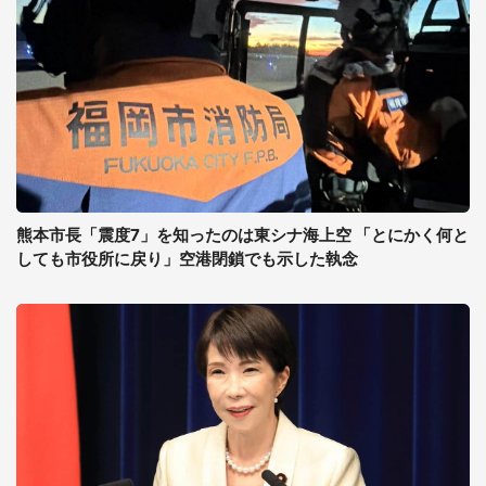
熊本市長「震度7」を知ったのは東シナ海上空 「とにかく何と
しても市役所に戻り」空港閉鎖でも示した執念