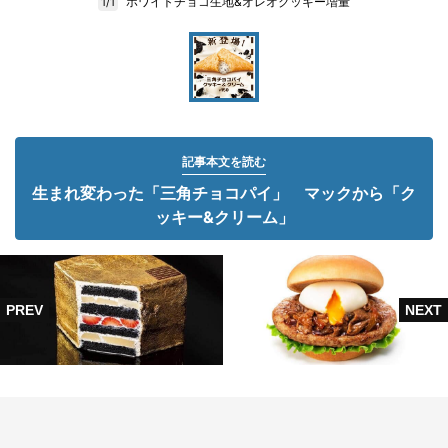
ホワイトチョコ生地&オレオクッキー増量
1/1
記事本文を読む
生まれ変わった「三角チョコパイ」 マックから「ク
ッキー&クリーム」