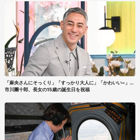
「麻央さんにそっくり」「すっかり大人に」「かわいい~」...
市川團十郎、長女の15歳の誕生日を祝福