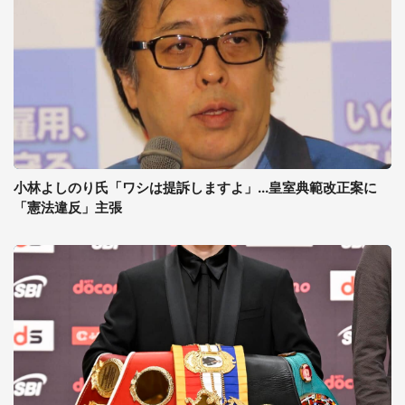
小林よしのり氏「ワシは提訴しますよ」...皇室典範改正案に
「憲法違反」主張