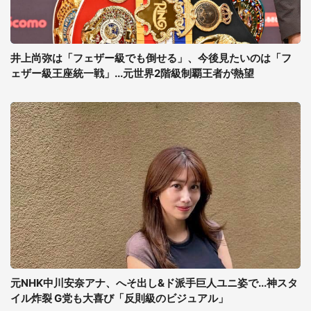
井上尚弥は「フェザー級でも倒せる」、今後見たいのは「フ
ェザー級王座統一戦」...元世界2階級制覇王者が熱望
元NHK中川安奈アナ、へそ出し&ド派手巨人ユニ姿で...神スタ
イル炸裂 G党も大喜び「反則級のビジュアル」