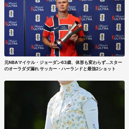
元NBAマイケル・ジョーダン63歳、体形も変わらず...スター
のオーラダダ漏れ サッカー・ハーランドと最強2ショット