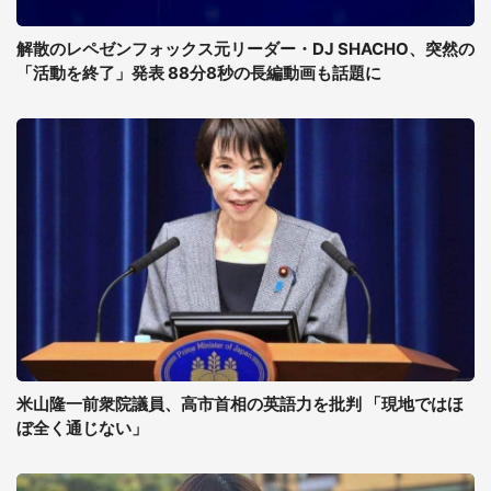
解散のレペゼンフォックス元リーダー・DJ SHACHO、突然の
「活動を終了」発表 88分8秒の長編動画も話題に
米山隆一前衆院議員、高市首相の英語力を批判 「現地ではほ
ぼ全く通じない」