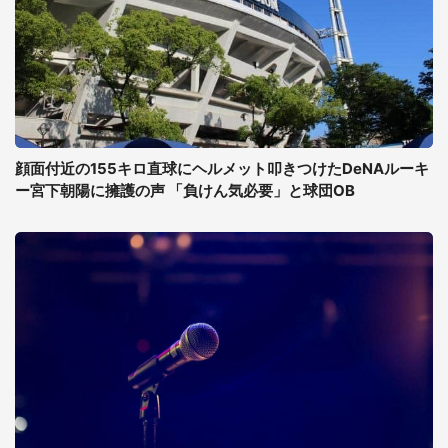
顔面付近の155キロ直球にヘルメット叩きつけたDeNAルーキ
ー宮下朝陽に擁護の声 「負けん気必要」と球団OB