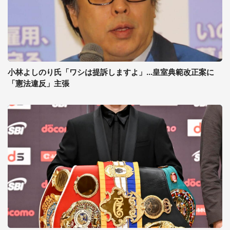
小林よしのり氏「ワシは提訴しますよ」...皇室典範改正案に
「憲法違反」主張