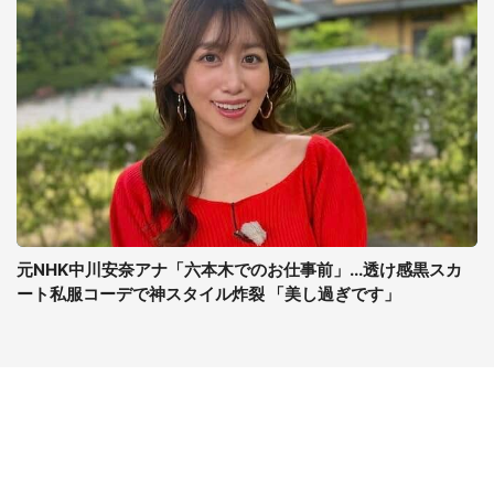
元NHK中川安奈アナ「六本木でのお仕事前」...透け感黒スカ
ート私服コーデで神スタイル炸裂 「美し過ぎです」
コンテンツ
関連サイト
ライフ
J-CASTニュース