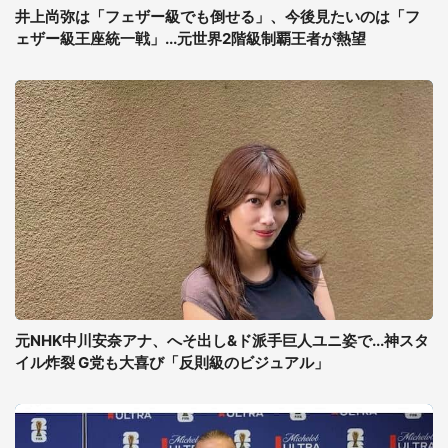
井上尚弥は「フェザー級でも倒せる」、今後見たいのは「フ
ェザー級王座統一戦」...元世界2階級制覇王者が熱望
元NHK中川安奈アナ、へそ出し&ド派手巨人ユニ姿で...神スタ
イル炸裂 G党も大喜び「反則級のビジュアル」