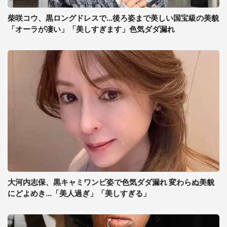
柴咲コウ、黒ロングドレスで...後ろ姿まで美しい国宝級の美貌
「オーラが凄い」「美しすぎます」色気ダダ漏れ
大河内志保、黒キャミワンピ姿で色気ダダ漏れ 変わらぬ美貌
にどよめき...「美人過ぎ」「美しすぎる」