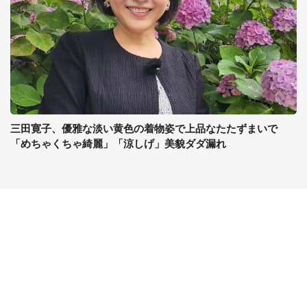
三田寛子、優雅な淡い黄色の着物姿で上品なたたずまいで
「めちゃくちゃ綺麗」「涼しげ」美貌ダダ漏れ
コンテンツ
関連サイト
ライフ
J-CASTニュース
グルメ
J-CASTトレンド
デジタル
J-CAST会社ウォッチ