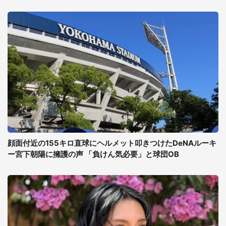
顔面付近の155キロ直球にヘルメット叩きつけたDeNAルーキ
ー宮下朝陽に擁護の声 「負けん気必要」と球団OB