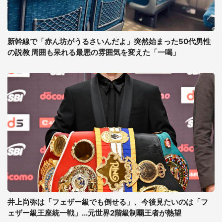
新幹線で「赤ん坊がうるさいんだよ」突然始まった50代男性
の説教 周囲も呆れる最悪の雰囲気を変えた「一喝」
井上尚弥は「フェザー級でも倒せる」、今後見たいのは「フ
ェザー級王座統一戦」...元世界2階級制覇王者が熱望