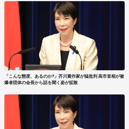
「こんな態度、あるのか?」芥川賞作家が猛批判 高市首相が被
爆者団体の会長から話を聞く姿が拡散