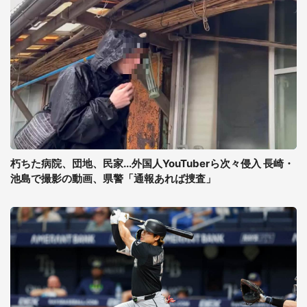
朽ちた病院、団地、民家...外国人YouTuberら次々侵入 長崎・
池島で撮影の動画、県警「通報あれば捜査」