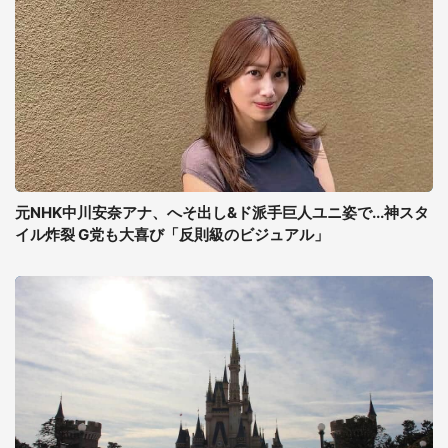
元NHK中川安奈アナ、へそ出し&ド派手巨人ユニ姿で...神スタ
イル炸裂 G党も大喜び「反則級のビジュアル」