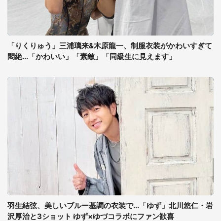
「りくりゅう」三浦璃来&木原龍一、制服衣装がかわいすぎて
悶絶...「かわいい」「素敵」「同級生に見えます」
羽生結弦、美しいブルー基調の衣装で...「ゆず」北川悠仁・岩
沢厚治と3ショット ゆず×ゆづコラボにファン歓喜