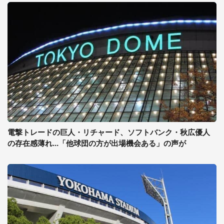
電撃トレードの巨人・リチャード、ソフトバンク・秋広優人
の存在感薄れ...「他球団の方が出場機会ある」の声が