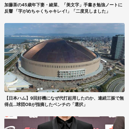
加藤茶の45歳年下妻・綾菜、「美文字」手書き勉強ノートに
反響 「字がめちゃくちゃキレイ!」「二度見しました」
【日本ハム】9回好機になぜ代打起用したのか、連続三振で無
得点...球団OBが指摘したベンチの「選択」