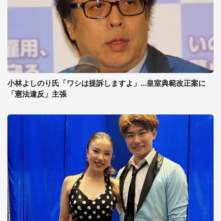
小林よしのり氏「ワシは提訴しますよ」...皇室典範改正案に
「憲法違反」主張