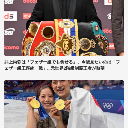
井上尚弥は「フェザー級でも倒せる」、今後見たいのは「フ
ェザー級王座統一戦」...元世界2階級制覇王者が熱望