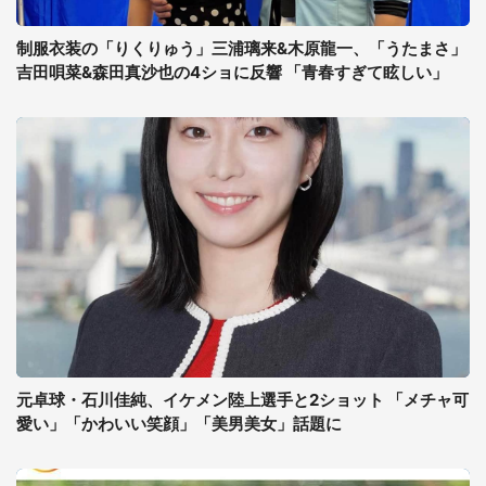
制服衣装の「りくりゅう」三浦璃来&木原龍一、「うたまさ」
吉田唄菜&森田真沙也の4ショに反響 「青春すぎて眩しい」
元卓球・石川佳純、イケメン陸上選手と2ショット 「メチャ可
愛い」「かわいい笑顔」「美男美女」話題に