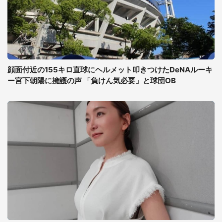
顔面付近の155キロ直球にヘルメット叩きつけたDeNAルーキ
ー宮下朝陽に擁護の声 「負けん気必要」と球団OB