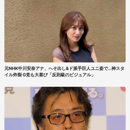
元NHK中川安奈アナ、へそ出し&ド派手巨人ユニ姿で...神スタ
イル炸裂 G党も大喜び「反則級のビジュアル」