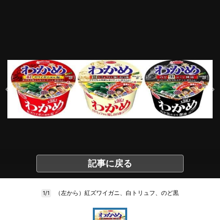
記事に戻る
（左から）紅ズワイガニ、白トリュフ、のど黒
1/1