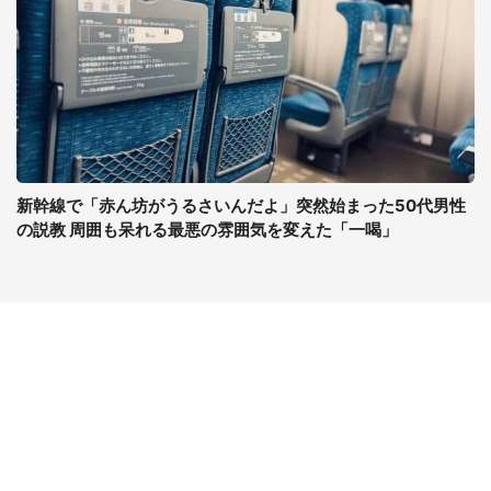
新幹線で「赤ん坊がうるさいんだよ」突然始まった50代男性
の説教 周囲も呆れる最悪の雰囲気を変えた「一喝」
コンテンツ
関連サイト
ライフ
J-CASTニュース
グルメ
J-CASTトレンド
デジタル
J-CAST会社ウォッチ