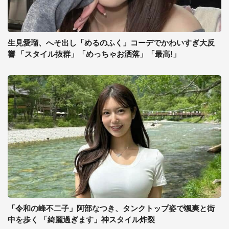
生見愛瑠、へそ出し「めるのふく」コーデでかわいすぎ大反
響 「スタイル抜群」「めっちゃお洒落」「最高!」
「令和の峰不二子」阿部なつき、タンクトップ姿で颯爽と街
中を歩く 「綺麗過ぎます」神スタイル炸裂