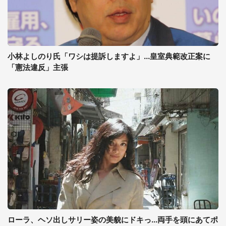
小林よしのり氏「ワシは提訴しますよ」...皇室典範改正案に
「憲法違反」主張
ローラ、ヘソ出しサリー姿の美貌にドキっ...両手を頭にあてポ