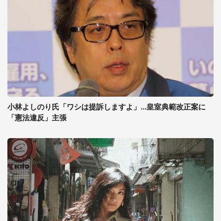
小林よしのり氏「ワシは提訴しますよ」...皇室典範改正案に
「憲法違反」主張