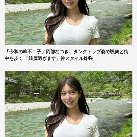
「令和の峰不二子」阿部なつき、タンクトップ姿で颯爽と街
中を歩く 「綺麗過ぎます」神スタイル炸裂