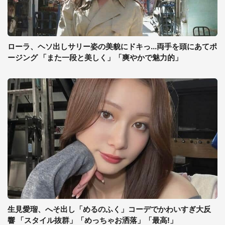
ローラ、ヘソ出しサリー姿の美貌にドキっ...両手を頭にあてポ
ージング 「また一段と美しく」「爽やかで魅力的」
生見愛瑠、へそ出し「めるのふく」コーデでかわいすぎ大反
響 「スタイル抜群」「めっちゃお洒落」「最高!」