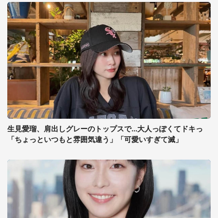
生見愛瑠、肩出しグレーのトップスで...大人っぽくてドキっ
「ちょっといつもと雰囲気違う」「可愛いすぎて滅」