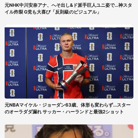
元NHK中川安奈アナ、へそ出し&ド派手巨人ユニ姿で...神スタ
イル炸裂 G党も大喜び「反則級のビジュアル」
元NBAマイケル・ジョーダン63歳、体形も変わらず...スター
のオーラダダ漏れ サッカー・ハーランドと最強2ショット