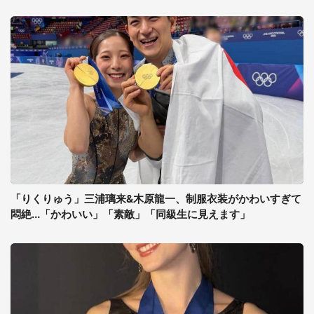
「りくりゅう」三浦璃来&木原龍一、制服衣装がかわいすぎて
悶絶...「かわいい」「素敵」「同級生に見えます」