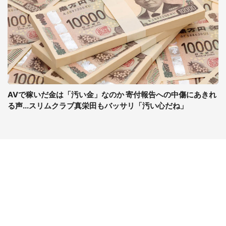
AVで稼いだ金は「汚い金」なのか 寄付報告への中傷にあきれ
る声...スリムクラブ真栄田もバッサリ「汚い心だね」
コンテンツ
関連サイト
ライフ
J-CASTニュース
グルメ
J-CASTトレンド
デジタル
J-CAST会社ウォッチ