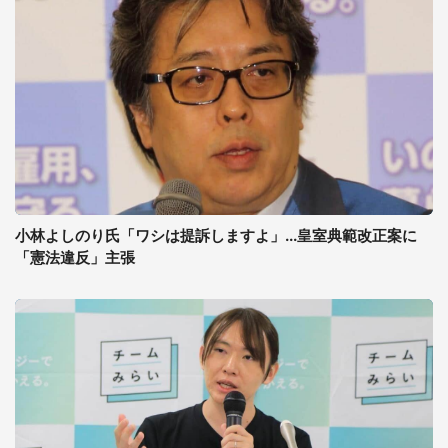
小林よしのり氏「ワシは提訴しますよ」...皇室典範改正案に
「憲法違反」主張