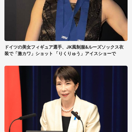
ドイツの美女フィギュア選手、JK風制服&ルーズソックス衣
装で「激カワ」ショット 「りくりゅう」アイスショーで