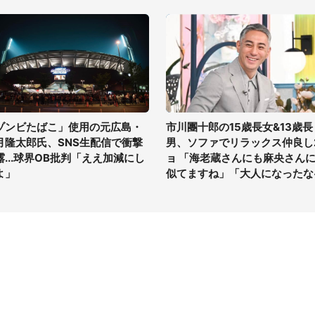
ゾンビたばこ」使用の元広島・
市川團十郎の15歳長女&13歳長
月隆太郎氏、SNS生配信で衝撃
男、ソファでリラックス仲良し
露...球界OB批判「ええ加減にし
ョ 「海老蔵さんにも麻央さん
よ」
似てますね」「大人になったな
イト
サイトについて