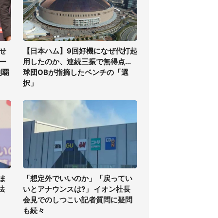
せ
【日本ハム】9回好機になぜ代打起
ー
用したのか、連続三振で無得点...
制覇
球団OBが指摘したベンチの「選
択」
ま
「想定外でいいのか」「戻ってい
法
いとアナウンスは?」 イオン社長
会見でのしつこい記者質問に疑問
も続々