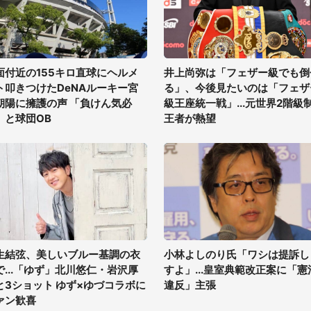
面付近の155キロ直球にヘルメ
井上尚弥は「フェザー級でも倒
ト叩きつけたDeNAルーキー宮
る」、今後見たいのは「フェザ
朝陽に擁護の声 「負けん気必
級王座統一戦」...元世界2階級
」と球団OB
王者が熱望
生結弦、美しいブルー基調の衣
小林よしのり氏「ワシは提訴し
で...「ゆず」北川悠仁・岩沢厚
すよ」...皇室典範改正案に「憲
と3ショット ゆず×ゆづコラボに
違反」主張
ァン歓喜