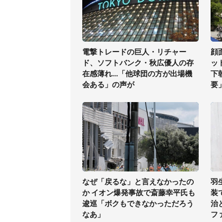
電撃トレードの巨人・リチャー
顔
ド、ソフトバンク・秋広優人の存
ッ
在感薄れ...「他球団の方が出場機
下
会ある」の声が
要
なぜ「戻るな」と言えなかったの
羽
か イオン爆発事故で斎藤幸平氏も
装
逡巡「ボクもできなかっただろう
治
なあ」
フ