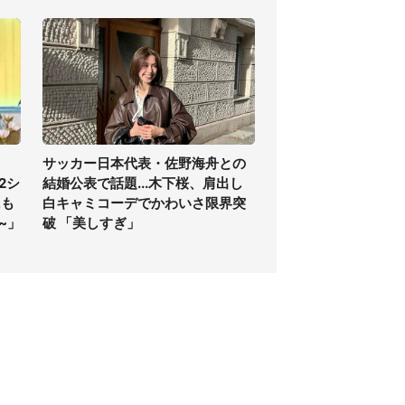
サッカー日本代表・佐野海舟との
2シ
結婚公表で話題...木下桜、肩出し
にも
白キャミコーデでかわいさ限界突
~」
破 「美しすぎ」