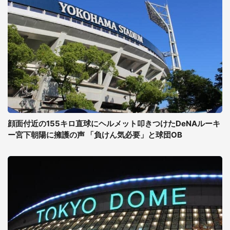
顔面付近の155キロ直球にヘルメット叩きつけたDeNAルーキ
ー宮下朝陽に擁護の声 「負けん気必要」と球団OB