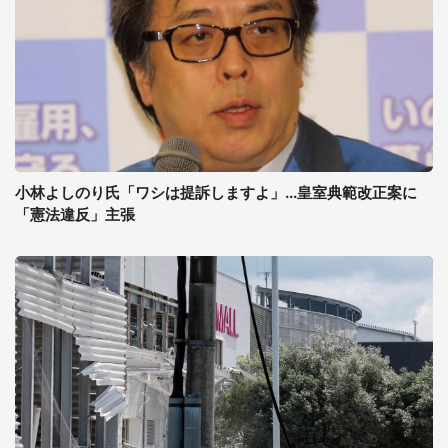
小林よしのり氏「ワシは提訴しますよ」...皇室典範改正案に
「憲法違反」主張