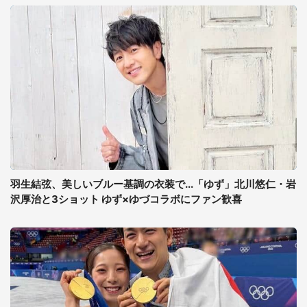
羽生結弦、美しいブルー基調の衣装で...「ゆず」北川悠仁・岩
沢厚治と3ショット ゆず×ゆづコラボにファン歓喜