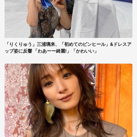
「りくりゅう」三浦璃来、「初めてのピンヒール」&ドレスア
ップ姿に反響 「わあーー綺麗!」「かわいい」