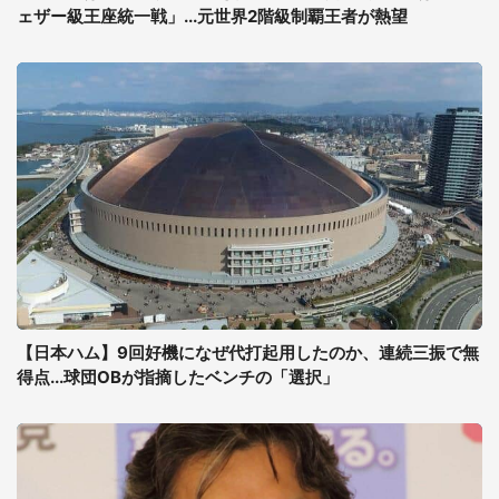
ェザー級王座統一戦」...元世界2階級制覇王者が熱望
【日本ハム】9回好機になぜ代打起用したのか、連続三振で無
得点...球団OBが指摘したベンチの「選択」