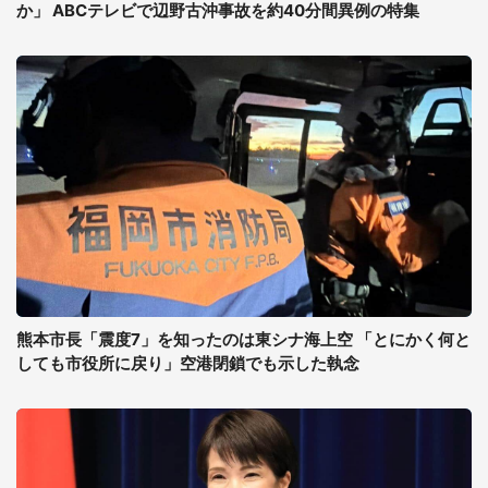
か」 ABCテレビで辺野古沖事故を約40分間異例の特集
熊本市長「震度7」を知ったのは東シナ海上空 「とにかく何と
しても市役所に戻り」空港閉鎖でも示した執念