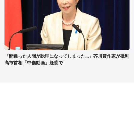
「間違った人間が総理になってしまった...」芥川賞作家が批判
高市首相「中傷動画」疑惑で
コンテンツ
関連サイト
ライフ
J-CASTニュース
グルメ
J-CASTトレンド
デジタル
J-CAST会社ウォッチ