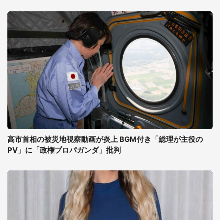
高市首相の被災地視察動画が炎上 BGM付き「総理が主役の
PV」に「政権プロパガンダ」批判