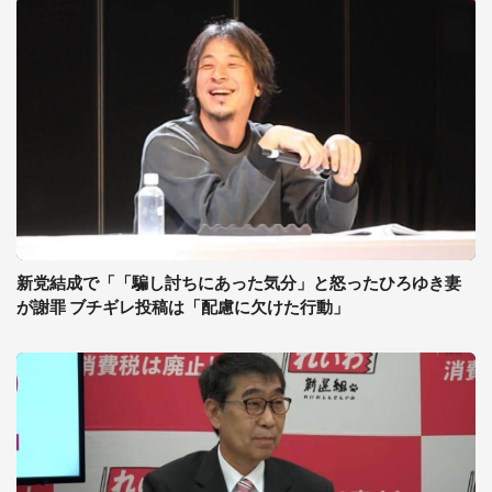
新党結成で「「騙し討ちにあった気分」と怒ったひろゆき妻
が謝罪 ブチギレ投稿は「配慮に欠けた行動」