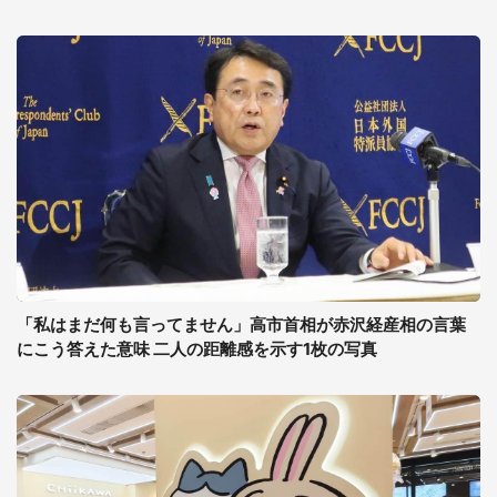
「私はまだ何も言ってません」高市首相が赤沢経産相の言葉
にこう答えた意味 二人の距離感を示す1枚の写真