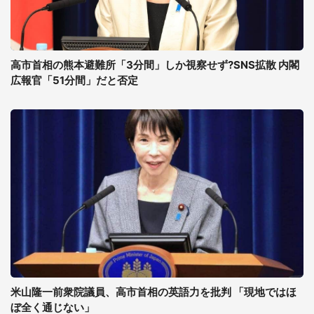
高市首相の熊本避難所「3分間」しか視察せず?SNS拡散 内閣
広報官「51分間」だと否定
米山隆一前衆院議員、高市首相の英語力を批判 「現地ではほ
ぼ全く通じない」