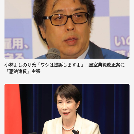
小林よしのり氏「ワシは提訴しますよ」...皇室典範改正案に
「憲法違反」主張