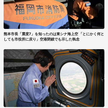
熊本市長「震度7」を知ったのは東シナ海上空 「とにかく何と
しても市役所に戻り」空港閉鎖でも示した執念