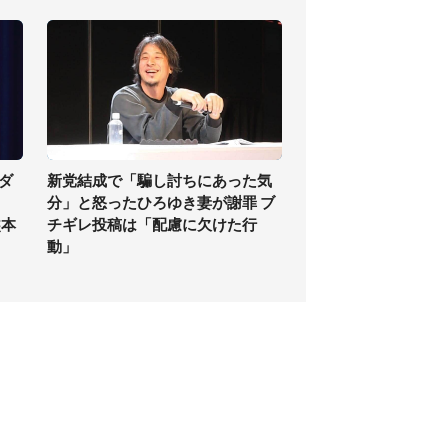
ダ
新党結成で「騙し討ちにあった気
分」と怒ったひろゆき妻が謝罪 ブ
熊本
チギレ投稿は「配慮に欠けた行
動」