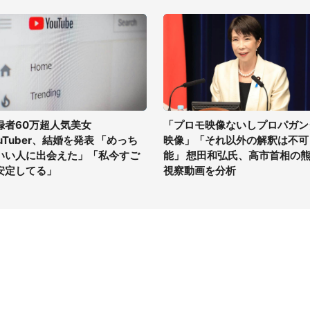
録者60万超人気美女
「プロモ映像ないしプロパガン
ouTuber、結婚を発表 「めっち
映像」「それ以外の解釈は不可
いい人に出会えた」「私今すご
能」 想田和弘氏、高市首相の
安定してる」
視察動画を分析
イト
サイトについて