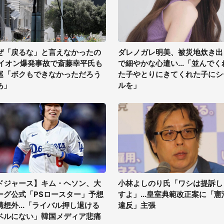
ぜ「戻るな」と言えなかったの
ダレノガレ明美、被災地炊き出
 イオン爆発事故で斎藤幸平氏も
で細やかな心遣い...「並んでく
巡「ボクもできなかっただろう
た子やとりにきてくれた子にシ
あ」
ルを」
ドジャース】キム・ヘソン、大
小林よしのり氏「ワシは提訴し
ーグ公式「PSロースター」予想
すよ」...皇室典範改正案に「憲
構想外...「ライバル押し退ける
違反」主張
ベルにない」韓国メディア悲痛