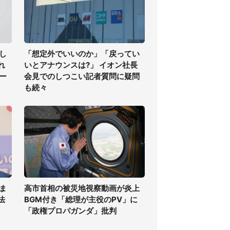
し
「想定外でいいのか」「戻ってい
れ
いとアナウンスは?」 イオン社長
ー
会見でのしつこい記者質問に疑問
も続々
ま
高市首相の被災地視察動画が炎上
法
BGM付き「総理が主役のPV」に
「政権プロパガンダ」批判