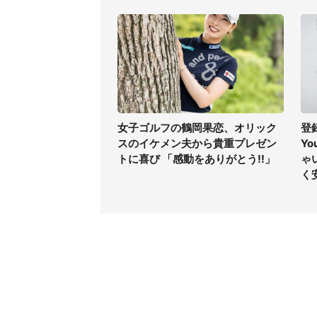
女子ゴルフの鶴岡果恋、オリック
登
スのイケメン夫から貴重プレゼン
Y
トに喜び 「感動をありがとう!!」
ゃ
く
コンテンツ
関連サ