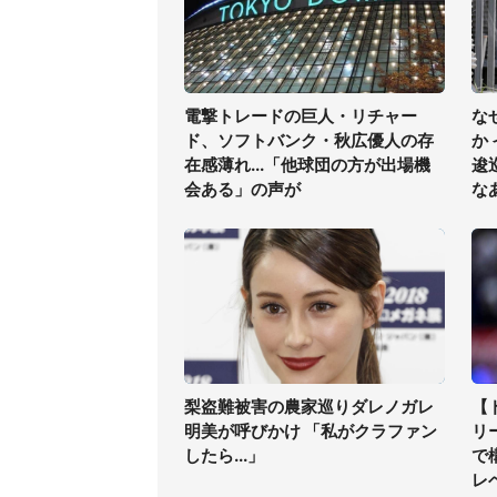
電撃トレードの巨人・リチャー
な
ド、ソフトバンク・秋広優人の存
か
在感薄れ...「他球団の方が出場機
逡
会ある」の声が
な
梨盗難被害の農家巡りダレノガレ
【
明美が呼びかけ 「私がクラファン
リ
したら...」
で
レ