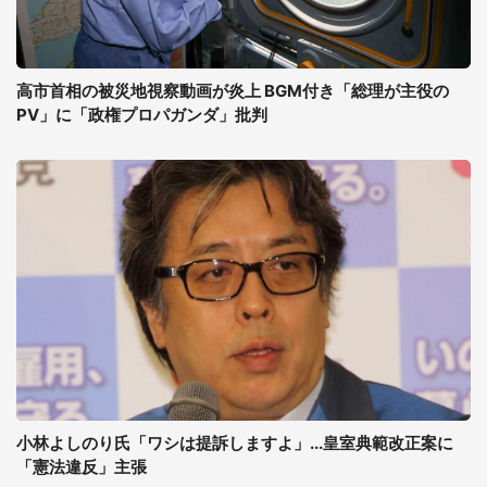
高市首相の被災地視察動画が炎上 BGM付き「総理が主役の
PV」に「政権プロパガンダ」批判
小林よしのり氏「ワシは提訴しますよ」...皇室典範改正案に
「憲法違反」主張