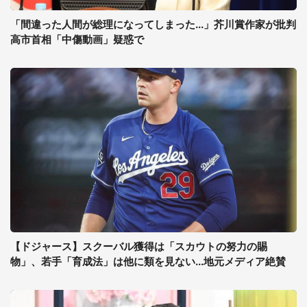
「間違った人間が総理になってしまった...」芥川賞作家が批判
高市首相「中傷動画」疑惑で
【ドジャース】スクーバル獲得は「スカウトの努力の賜
物」、若手「育成法」は他に類を見ない...地元メディア絶賛