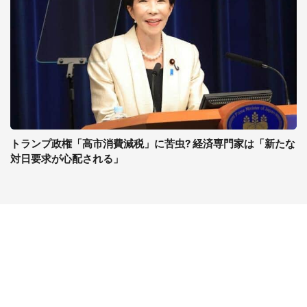
トランプ政権「高市消費減税」に苦虫? 経済専門家は「新たな
対日要求が心配される」
コンテンツ
関連サイト
ライフ
J-CASTニュース
グルメ
J-CASTトレンド