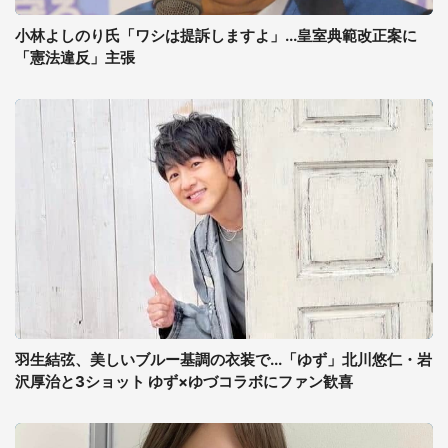
小林よしのり氏「ワシは提訴しますよ」...皇室典範改正案に
「憲法違反」主張
羽生結弦、美しいブルー基調の衣装で...「ゆず」北川悠仁・岩
沢厚治と3ショット ゆず×ゆづコラボにファン歓喜