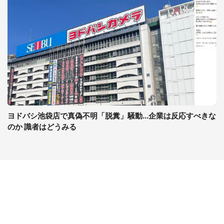
ヨドバシ池袋店で真偽不明「脱糞」騒動...企業は反応すべきな
のか 識者はどうみる
コンテンツ
関連サイト
ライフ
J-CASTニュース