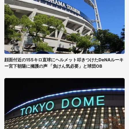
顔面付近の155キロ直球にヘルメット叩きつけたDeNAルーキ
ー宮下朝陽に擁護の声 「負けん気必要」と球団OB