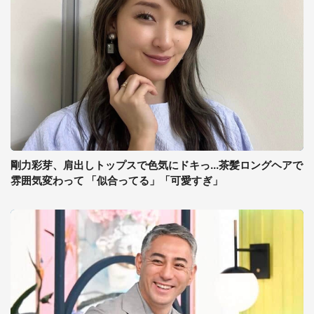
剛力彩芽、肩出しトップスで色気にドキっ...茶髪ロングヘアで
雰囲気変わって 「似合ってる」「可愛すぎ」