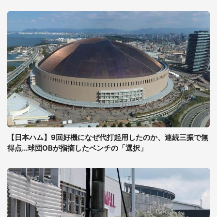
【日本ハム】9回好機になぜ代打起用したのか、連続三振で無
得点...球団OBが指摘したベンチの「選択」