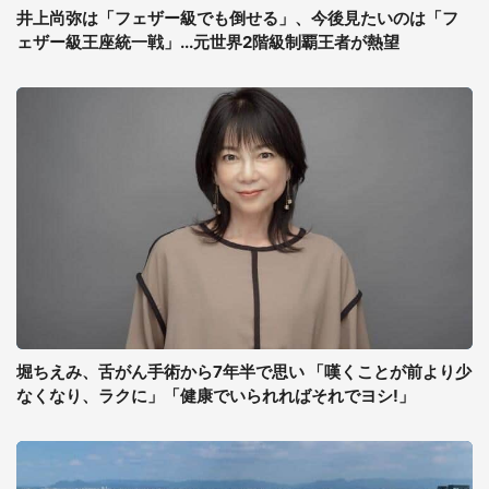
井上尚弥は「フェザー級でも倒せる」、今後見たいのは「フ
ェザー級王座統一戦」...元世界2階級制覇王者が熱望
堀ちえみ、舌がん手術から7年半で思い 「嘆くことが前より少
なくなり、ラクに」「健康でいられればそれでヨシ!」