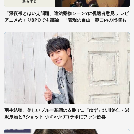
「深夜帯とはいえ問題」違法薬物シーン?に視聴者意見 テレビ
アニメめぐりBPOでも議論、「表現の自由」範囲内の指摘も
羽生結弦、美しいブルー基調の衣装で...「ゆず」北川悠仁・岩
沢厚治と3ショット ゆず×ゆづコラボにファン歓喜