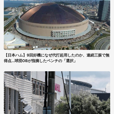
【日本ハム】9回好機になぜ代打起用したのか、連続三振で無
得点...球団OBが指摘したベンチの「選択」