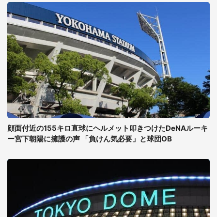
顔面付近の155キロ直球にヘルメット叩きつけたDeNAルーキ
ー宮下朝陽に擁護の声 「負けん気必要」と球団OB