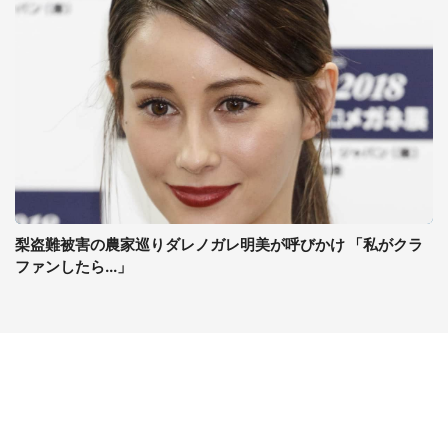
梨盗難被害の農家巡りダレノガレ明美が呼びかけ 「私がクラ
ファンしたら...」
コンテンツ
関連サイト
ライフ
J-CASTニュース