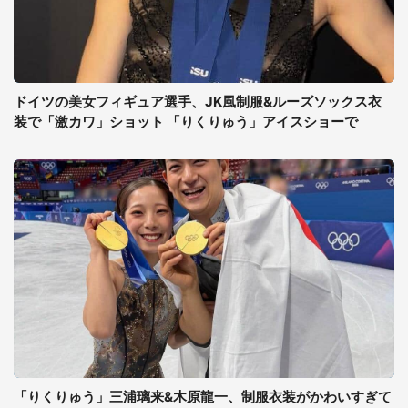
ドイツの美女フィギュア選手、JK風制服&ルーズソックス衣
装で「激カワ」ショット 「りくりゅう」アイスショーで
「りくりゅう」三浦璃来&木原龍一、制服衣装がかわいすぎて