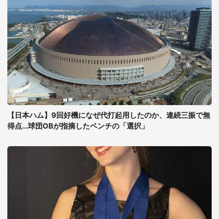
【日本ハム】9回好機になぜ代打起用したのか、連続三振で無
得点...球団OBが指摘したベンチの「選択」