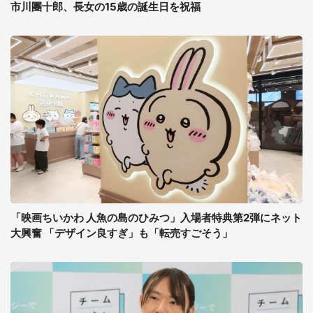
市川團十郎、長女の15歳の誕生日を祝福
「映画ちいかわ 人魚の島のひみつ」入場者特典第2弾にネット
大興奮 「デザイン良すぎ」も「転売すごそう」