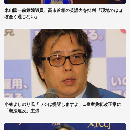
米山隆一前衆院議員、高市首相の英語力を批判 「現地ではほ
ぼ全く通じない」
小林よしのり氏「ワシは提訴しますよ」...皇室典範改正案に
「憲法違反」主張