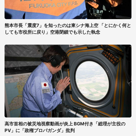
熊本市長「震度7」を知ったのは東シナ海上空 「とにかく何と
しても市役所に戻り」空港閉鎖でも示した執念
高市首相の被災地視察動画が炎上 BGM付き「総理が主役の
PV」に「政権プロパガンダ」批判