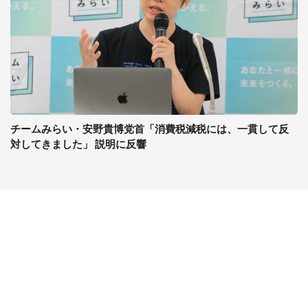
チームみらい・安野貴博党首「消費税減税には、一貫して反
対してきました」 説明に反響
コンテンツ
関連サイト
ライフ
J-CASTニュース
グルメ
J-CASTトレンド
デジタル
J-CAST会社ウォッチ