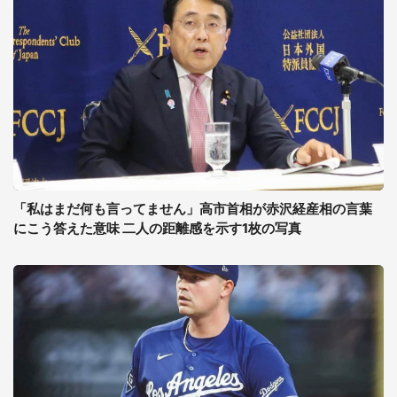
「私はまだ何も言ってません」高市首相が赤沢経産相の言葉
にこう答えた意味 二人の距離感を示す1枚の写真