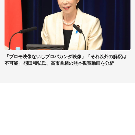
「プロモ映像ないしプロパガンダ映像」「それ以外の解釈は
不可能」 想田和弘氏、高市首相の熊本視察動画を分析
コンテンツ
関連サイト
ライフ
J-CASTニュース
グルメ
J-CASTトレンド
デジタル
J-CAST会社ウォッチ