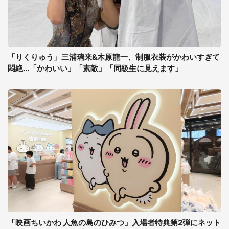
「りくりゅう」三浦璃来&木原龍一、制服衣装がかわいすぎて
悶絶...「かわいい」「素敵」「同級生に見えます」
「映画ちいかわ 人魚の島のひみつ」入場者特典第2弾にネット