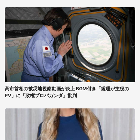
高市首相の被災地視察動画が炎上 BGM付き「総理が主役の
PV」に「政権プロパガンダ」批判