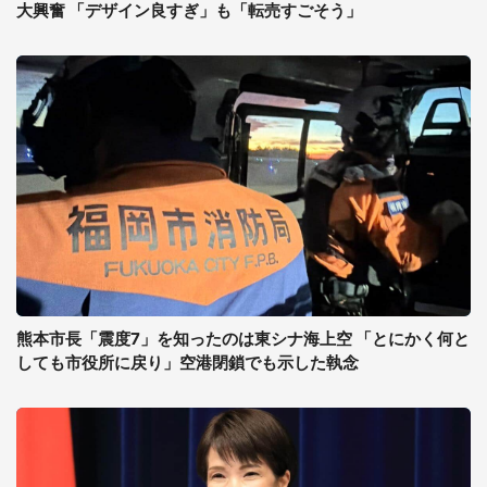
大興奮 「デザイン良すぎ」も「転売すごそう」
熊本市長「震度7」を知ったのは東シナ海上空 「とにかく何と
しても市役所に戻り」空港閉鎖でも示した執念