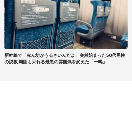
新幹線で「赤ん坊がうるさいんだよ」突然始まった50代男性
の説教 周囲も呆れる最悪の雰囲気を変えた「一喝」
コンテンツ
関連サイト
ライフ
J-CASTニュース
グルメ
J-CASTトレンド
デジタル
J-CAST会社ウォッチ