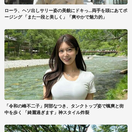
ローラ、ヘソ出しサリー姿の美貌にドキっ...両手を頭にあてポ
ージング 「また一段と美しく」「爽やかで魅力的」
「令和の峰不二子」阿部なつき、タンクトップ姿で颯爽と街
中を歩く 「綺麗過ぎます」神スタイル炸裂