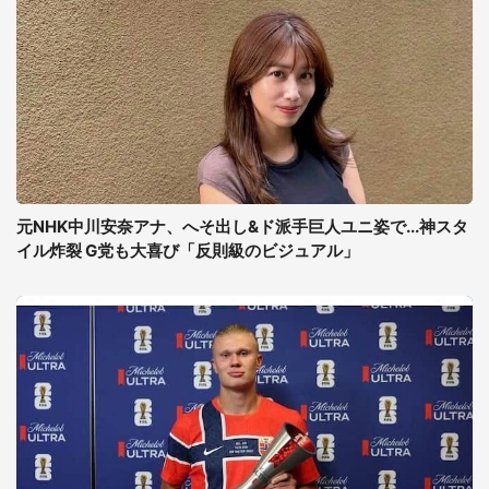
元NHK中川安奈アナ、へそ出し&ド派手巨人ユニ姿で...神スタ
イル炸裂 G党も大喜び「反則級のビジュアル」