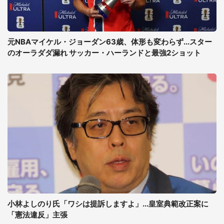
元NBAマイケル・ジョーダン63歳、体形も変わらず...スター
のオーラダダ漏れ サッカー・ハーランドと最強2ショット
小林よしのり氏「ワシは提訴しますよ」...皇室典範改正案に
「憲法違反」主張