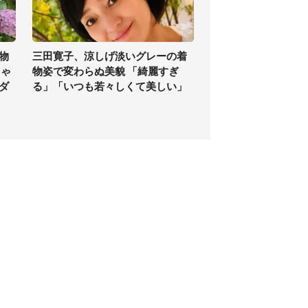
物
三田寛子、涼しげ淡いグレーの着
ちゃ
物姿で変わらぬ美貌 「綺麗すぎ
ダ
る」「いつも若々しくて美しい」
個人情報保護方針
サイト利用規約
SNS利用ポリシー
AIポリシー