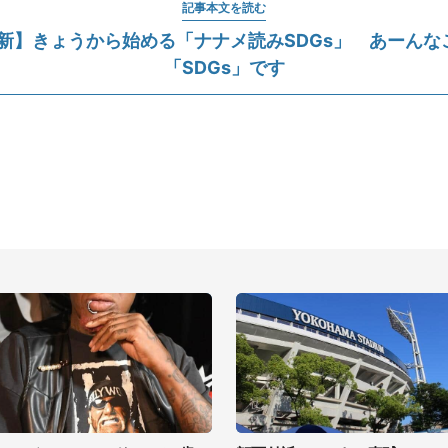
記事本文を読む
0更新】きょうから始める「ナナメ読みSDGs」 あーんな
「SDGs」です