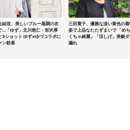
生結弦、美しいブルー基調の衣
三田寛子、優雅な淡い黄色の着
で...「ゆず」北川悠仁・岩沢厚
姿で上品なたたずまいで 「め
と3ショット ゆず×ゆづコラボに
くちゃ綺麗」「涼しげ」美貌ダ
ァン歓喜
漏れ
イト
サイトについて
Tニュース
会社案内
Tトレンド
採用情報
ST会社ウォッチ
お問い合わせ
ニュース読者投稿