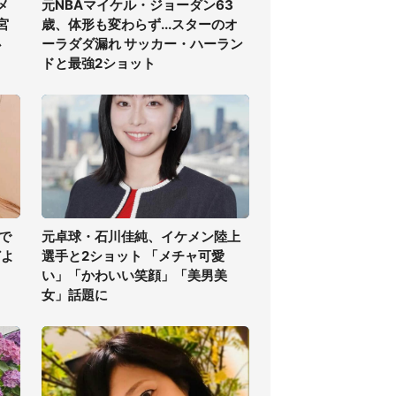
メ
元NBAマイケル・ジョーダン63
宮
歳、体形も変わらず...スターのオ
必
ーラダダ漏れ サッカー・ハーラン
ドと最強2ショット
で
元卓球・石川佳純、イケメン陸上
どよ
選手と2ショット 「メチャ可愛
い」「かわいい笑顔」「美男美
女」話題に