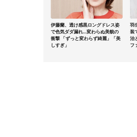
伊藤蘭、透け感黒ロングドレス姿
羽
で色気ダダ漏れ...変わらぬ美貌の
装
衝撃 「ずっと変わらず綺麗」「美
治
しすぎ」
フ
コンテンツ
関連サ
ライフ
J-CAS
グルメ
J-CAS
デジタル
J-CA
健康