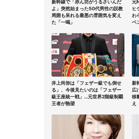
新幹線で「赤ん坊がうるさいんだ
元
よ」突然始まった50代男性の説教
ヒ
周囲も呆れる最悪の雰囲気を変え
わ
た「一喝」
ペ
井上尚弥は「フェザー級でも倒せ
新
る」、今後見たいのは「フェザー
広
級王座統一戦」...元世界2階級制覇
移
王者が熱望
え