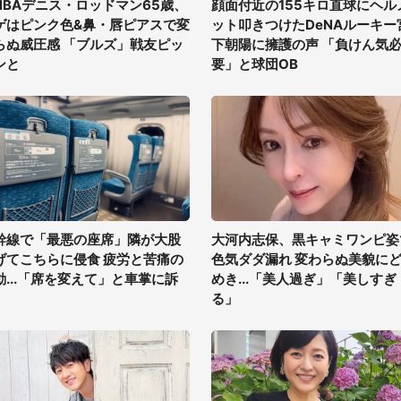
NBAデニス・ロッドマン65歳、
顔面付近の155キロ直球にヘル
ゲはピンク色&鼻・唇ピアスで変
ット叩きつけたDeNAルーキー
らぬ威圧感 「ブルズ」戦友ピッ
下朝陽に擁護の声 「負けん気
ンと
要」と球団OB
幹線で「最悪の座席」隣が大股
大河内志保、黒キャミワンピ姿
げてこちらに侵食 疲労と苦痛の
色気ダダ漏れ 変わらぬ美貌に
動...「席を変えて」と車掌に訴
めき...「美人過ぎ」「美しすぎ
る」