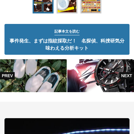
記事本文を読む
事件発生、まずは指紋採取だ！ 名探偵、科捜研気分
味わえる分析キット