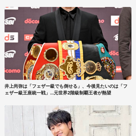
井上尚弥は「フェザー級でも倒せる」、今後見たいのは「フ
ェザー級王座統一戦」...元世界2階級制覇王者が熱望