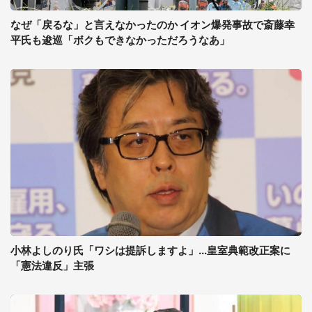
なぜ「戻るな」と言えなかったのか イオン爆発事故で斎藤幸
平氏も逡巡「ボクもできなかっただろうなあ」
小林よしのり氏「ワシは提訴しますよ」...皇室典範改正案に
「憲法違反」主張