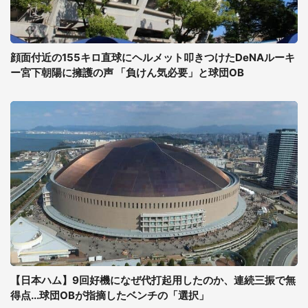
顔面付近の155キロ直球にヘルメット叩きつけたDeNAルーキ
ー宮下朝陽に擁護の声 「負けん気必要」と球団OB
【日本ハム】9回好機になぜ代打起用したのか、連続三振で無
得点...球団OBが指摘したベンチの「選択」