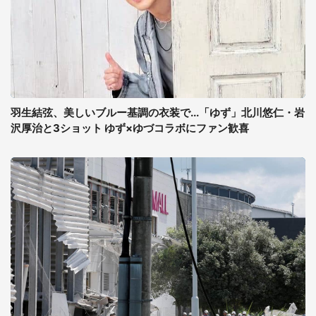
羽生結弦、美しいブルー基調の衣装で...「ゆず」北川悠仁・岩
沢厚治と3ショット ゆず×ゆづコラボにファン歓喜