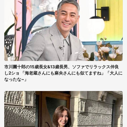
市川團十郎の15歳長女&13歳長男、ソファでリラックス仲良
し2ショ 「海老蔵さんにも麻央さんにも似てますね」「大人に
なったな~」