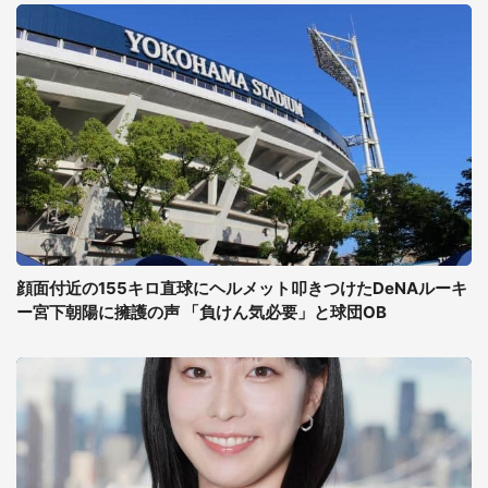
顔面付近の155キロ直球にヘルメット叩きつけたDeNAルーキ
ー宮下朝陽に擁護の声 「負けん気必要」と球団OB