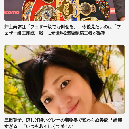
井上尚弥は「フェザー級でも倒せる」、今後見たいのは「フ
ェザー級王座統一戦」...元世界2階級制覇王者が熱望
三田寛子、涼しげ淡いグレーの着物姿で変わらぬ美貌 「綺麗
すぎる」「いつも若々しくて美しい」