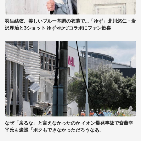
羽生結弦、美しいブルー基調の衣装で...「ゆず」北川悠仁・岩
沢厚治と3ショット ゆず×ゆづコラボにファン歓喜
なぜ「戻るな」と言えなかったのか イオン爆発事故で斎藤幸
平氏も逡巡「ボクもできなかっただろうなあ」